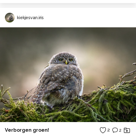
kiekjesvan.iris
Verborgen groen!
2
2