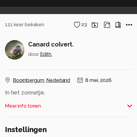
121
keer bekeken
23
Canard colvert.
door
Edith.
Boornbergum
,
Nederland
8 mei, 2026
In het zonnetje.
Alle rechten voorbehouden
Meer info tonen
Instellingen