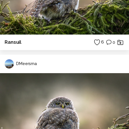
Ransuil
6
0
DMeersma