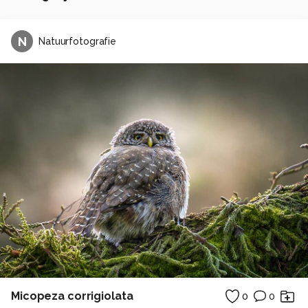
N
Natuurfotografie
Micopeza corrigiolata
0
0