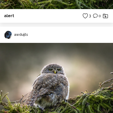
alert
3
0
awduijts