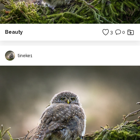
Beauty
3
0
tineke1