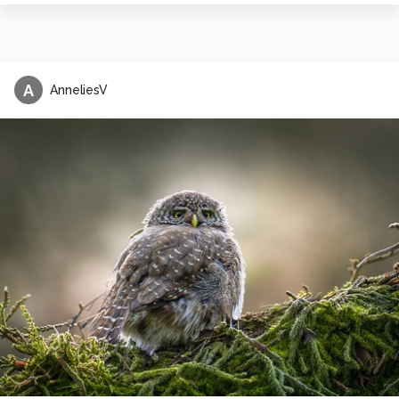
A
AnneliesV