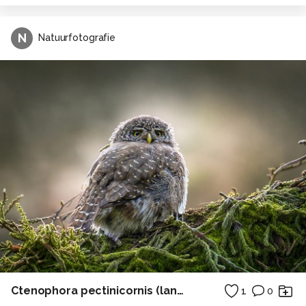
N
Natuurfotografie
Ctenophora pectinicornis (langpootmug)
1
0