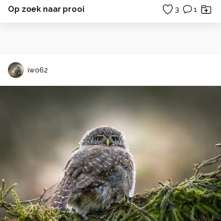
Op zoek naar prooi
3
1
iwo62