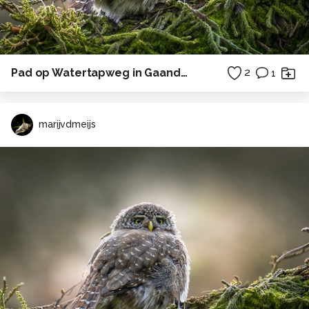
Pad op Watertapweg in Gaanderen
2
1
marijvdmeijs