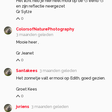
Het licht heb je hier heel mooi op de 🦆 eend 🦆
en zijn reflectie neergezet
Gr Sytze
0
ColorsofNaturePhotography
3 maanden geleden
Mooie heer ,
Gr Jeanet
0
Santakees
3 maanden geleden
Het zonnetje valt er mooi op Edith, goed gezien.
Groet Kees
0
jvriens
3 maanden geleden