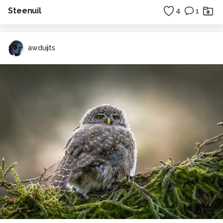
Steenuil
4
1
awduijts