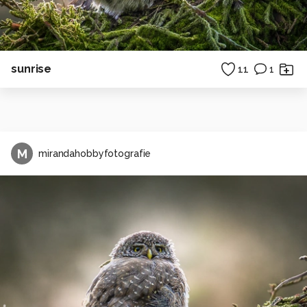
sunrise
11
1
M
mirandahobbyfotografie