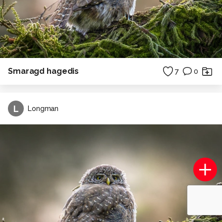
Smaragd hagedis
7
0
L
Longman