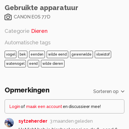
Gebruikte apparatuur
CANON EOS 77D
Categorie
Dieren
Automatische tags
vogel
bek
eenden
wilde eend
gewervelde
vloeistof
watervogel
eend
wilde dieren
Opmerkingen
Sorteren op
Login
of
maak een account
en discussieer mee!
sytzeherder
3 maanden geleden