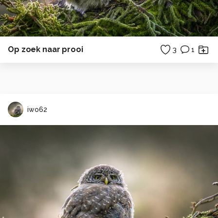
Op zoek naar prooi
3
1
iwo62