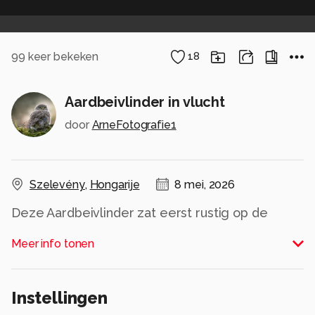
99
keer bekeken
18
Aardbeivlinder in vlucht
door
ArneFotografie1
Szelevény
,
Hongarije
8 mei, 2026
Deze Aardbeivlinder zat eerst rustig op de
grond, maar net op het moment dat hij opvloog
Meer info tonen
kon ik hem vastleggen. Zonder dat ik het eerst
doorhad, bleek ik hem dus in volle vlucht te
hebben gefotografeerd. Een klein en kwetsbaar
Instellingen
vlindertje, maar op dit moment toch heel