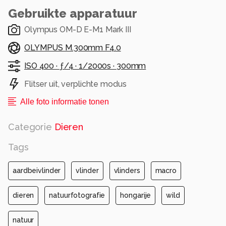
krachtig in beeld.
Gebruikte apparatuur
Alle rechten voorbehouden
Olympus OM-D E-M1 Mark III
OLYMPUS M.300mm F4.0
ISO 400 ·
ƒ/4 ·
1/2000s ·
300mm
Flitser uit, verplichte modus
Alle foto informatie tonen
Categorie
Dieren
Tags
aardbeivlinder
vlinder
vlinders
macro
dieren
natuurfotografie
hongarije
wild
natuur