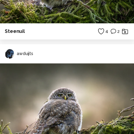
Steenuil
4
2
awduijts