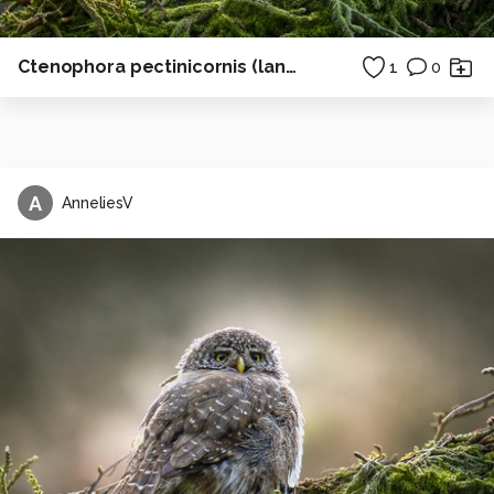
Ctenophora pectinicornis (langpootmug)
1
0
A
AnneliesV