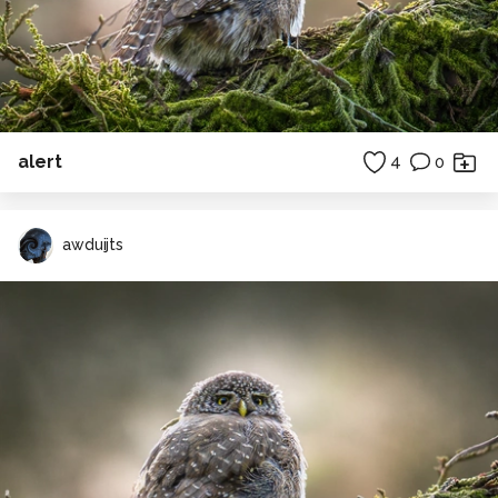
alert
4
0
awduijts