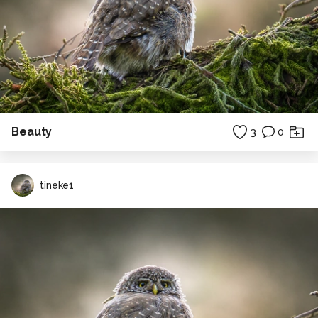
Beauty
3
0
tineke1