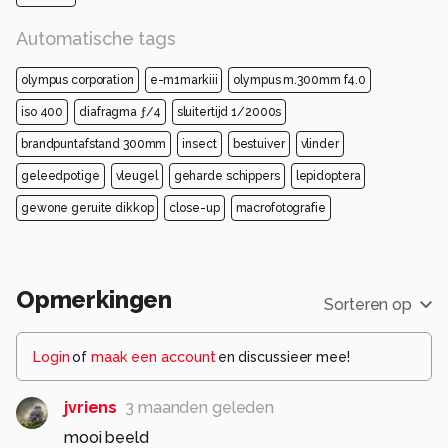
Automatische tags
olympus corporation
e-m1markiii
olympus m.300mm f4.0
iso 400
diafragma ƒ/4
sluitertijd 1/2000s
brandpuntafstand 300mm
insect
bestuiver
vlinder
geleedpotige
vleugel
geharde schippers
lepidoptera
gewone geruite dikkop
close-up
macrofotografie
Opmerkingen
Sorteren op
Login
of
maak een account
en discussieer mee!
jvriens
3 maanden geleden
mooi beeld