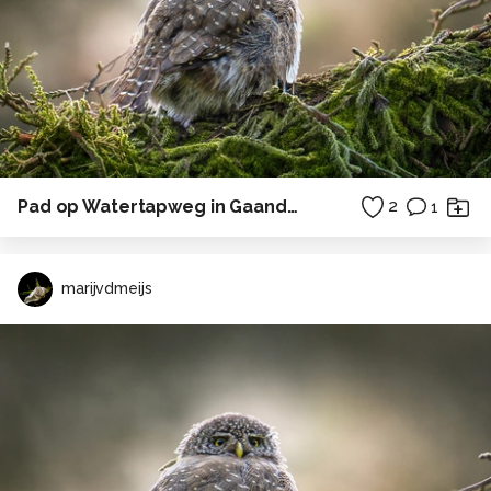
Pad op Watertapweg in Gaanderen
2
1
marijvdmeijs