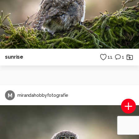
sunrise
11
1
M
mirandahobbyfotografie