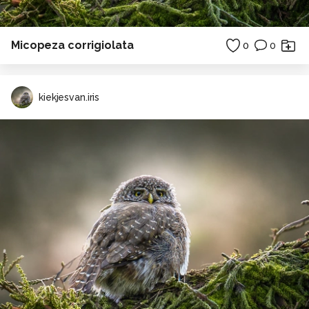
Micopeza corrigiolata
0
0
kiekjesvan.iris