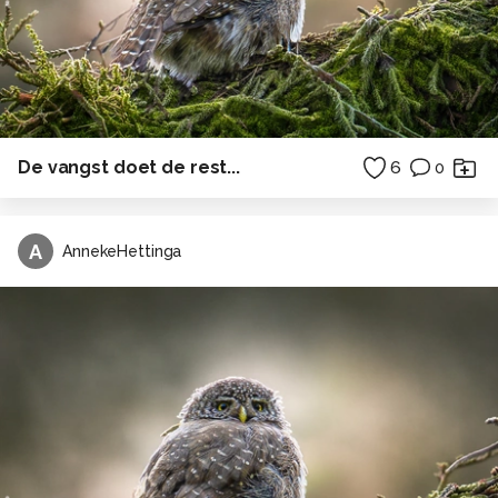
De vangst doet de rest...
6
0
A
AnnekeHettinga