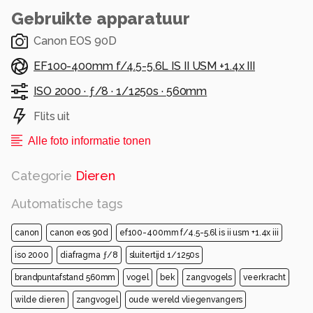
Gebruikte apparatuur
Canon EOS 90D
EF100-400mm f/4.5-5.6L IS II USM +1.4x III
ISO 2000 ·
ƒ/8 ·
1/1250s ·
560mm
Flits uit
Alle foto informatie tonen
Categorie
Dieren
Automatische tags
canon
canon eos 90d
ef100-400mm f/4.5-5.6l is ii usm +1.4x iii
iso 2000
diafragma ƒ/8
sluitertijd 1/1250s
brandpuntafstand 560mm
vogel
bek
zangvogels
veerkracht
wilde dieren
zangvogel
oude wereld vliegenvangers