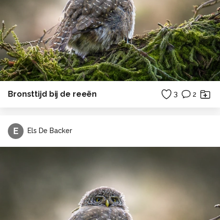
Bronsttijd bij de reeën
3
2
E
Els De Backer