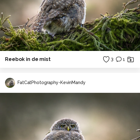
Reebok in de mist
3
1
FatCatPhotography-KevinMandy