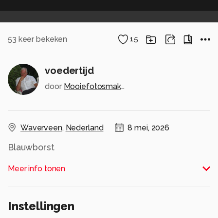
53
keer bekeken
15
voedertijd
door
Mooiefotosmaken123
Waverveen
,
Nederland
8 mei, 2026
Blauwborst
Alle rechten voorbehouden
Meer info tonen
Instellingen