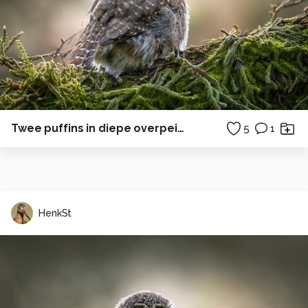
Twee puffins in diepe overpeinzing
5
1
HenkSt