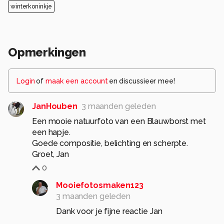
winterkoninkje
Opmerkingen
Login
of
maak een account
en discussieer mee!
JanHouben
3 maanden geleden
Een mooie natuurfoto van een Blauwborst met
een hapje.
Goede compositie, belichting en scherpte.
Groet, Jan
0
Mooiefotosmaken123
3 maanden geleden
Dank voor je fijne reactie Jan