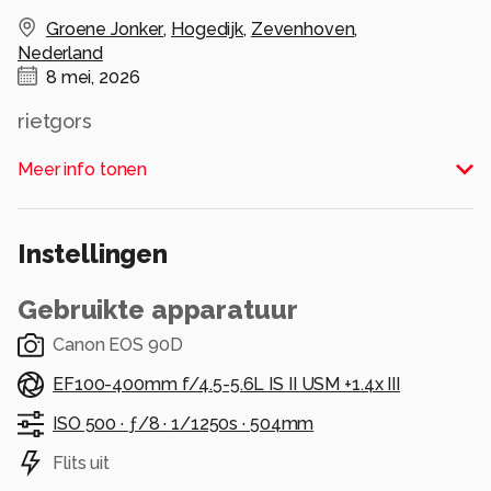
Groene Jonker
,
Hogedijk
,
Zevenhoven
,
Nederland
8 mei, 2026
rietgors
Alle rechten voorbehouden
Meer info tonen
Instellingen
Gebruikte apparatuur
Canon EOS 90D
EF100-400mm f/4.5-5.6L IS II USM +1.4x III
ISO 500 ·
ƒ/8 ·
1/1250s ·
504mm
Flits uit