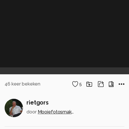
46
keer bekeken
5
rietgors
door
Mooiefotosmaken123