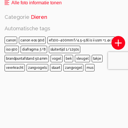
Alle foto informatie tonen
Categorie
Dieren
Automatische tags
canon
canon eos 90d
ef100-400mm f/4.5-5.6l is ii usm +1.4x iii
iso 500
diafragma ƒ/8
sluitertijd 1/1250s
brandpuntafstand 504mm
vogel
bek
vleugel
takje
veerkracht
zangvogels
staart
zangvogel
mus
oude wereld vliegenvangers
Opmerkingen
Login
of
maak een account
en discussieer mee!