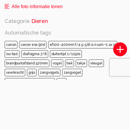
Alle foto informatie tonen
Categorie
Dieren
Automatische tags
canon
canon eos 90d
ef100-400mm f/4.5-5.6l is ii usm +1.4x iii
iso 640
diafragma ƒ/8
sluitertijd 1/1250s
brandpuntafstand 520mm
vogel
bek
takje
vleugel
veerkracht
grijs
zangvogels
zangvogel
oude wereld vliegenvangers
mus
Opmerkingen
Login
of
maak een account
en discussieer mee!