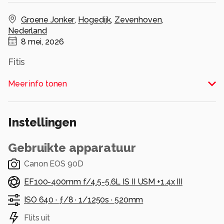
Groene Jonker
,
Hogedijk
,
Zevenhoven
,
Nederland
8 mei, 2026
Fitis
Alle rechten voorbehouden
Meer info tonen
Instellingen
Gebruikte apparatuur
Canon EOS 90D
EF100-400mm f/4.5-5.6L IS II USM +1.4x III
ISO 640 ·
ƒ/8 ·
1/1250s ·
520mm
Flits uit