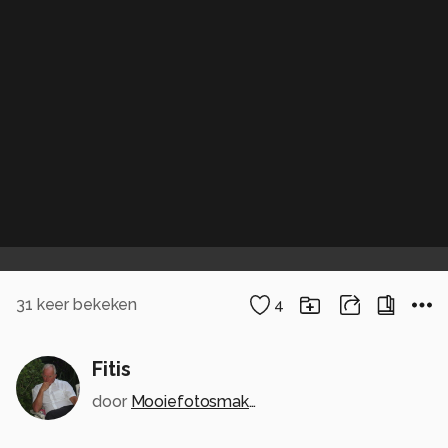
31
keer bekeken
4
Fitis
door
Mooiefotosmaken123