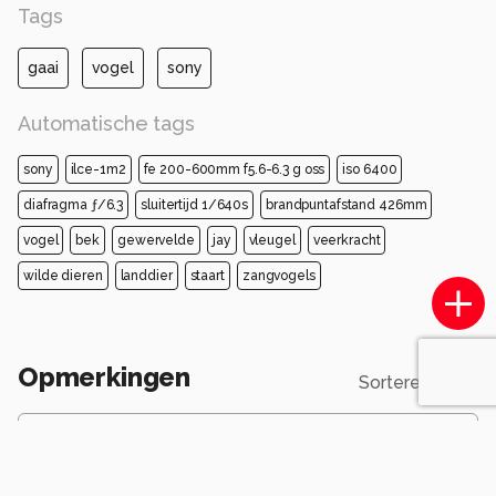
Tags
gaai
vogel
sony
Automatische tags
sony
ilce-1m2
fe 200-600mm f5.6-6.3 g oss
iso 6400
diafragma ƒ/6.3
sluitertijd 1/640s
brandpuntafstand 426mm
vogel
bek
gewervelde
jay
vleugel
veerkracht
wilde dieren
landdier
staart
zangvogels
Opmerkingen
Sorteren op
Login
of
maak een account
en discussieer mee!