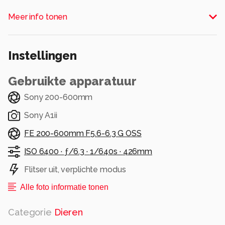
vinden
Meer info tonen
Alle rechten voorbehouden
Instellingen
Gebruikte apparatuur
Sony 200-600mm
Sony A1ii
FE 200-600mm F5.6-6.3 G OSS
ISO 6400 ·
ƒ/6.3 ·
1/640s ·
426mm
Flitser uit, verplichte modus
Alle foto informatie tonen
Categorie
Dieren