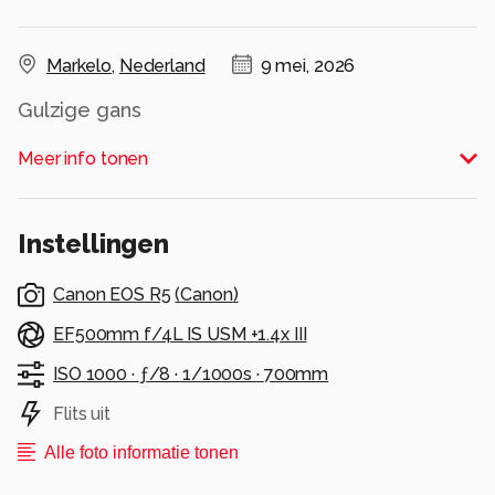
Markelo
,
Nederland
9 mei, 2026
Gulzige gans
Alle rechten voorbehouden
Meer info tonen
Instellingen
Canon EOS R5
(
Canon
)
EF500mm f/4L IS USM +1.4x III
ISO 1000 ·
ƒ/8 ·
1/1000s ·
700mm
Flits uit
Alle foto informatie tonen