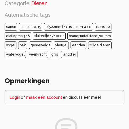
Categorie
Dieren
Automatische tags
canon
canon eos r5
ef500mm f/4l is usm +1.4x iii
iso 1000
diafragma ƒ/8
sluitertijd 1/1000s
brandpuntafstand 700mm
vogel
bek
gewervelde
vleugel
eenden
wilde dieren
watervogel
veerkracht
grijs
landdier
Opmerkingen
Login
of
maak een account
en discussieer mee!