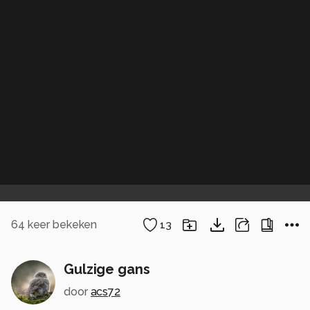
64
keer bekeken
13
Gulzige gans
door
acs72