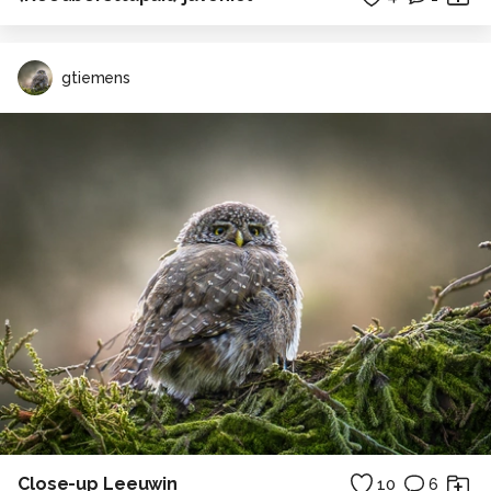
gtiemens
Close-up Leeuwin
10
6