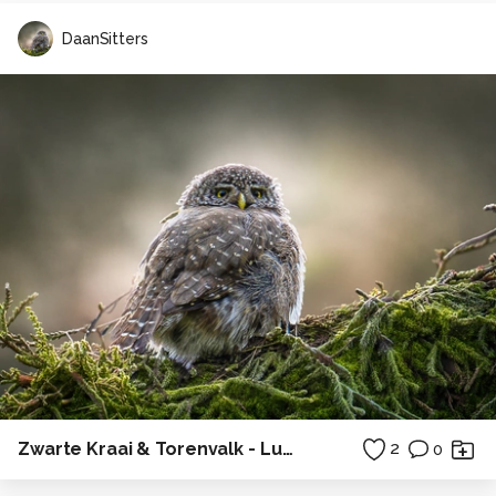
DaanSitters
Zwarte Kraai & Torenvalk - Luchtduel boven de wilgen.
2
0