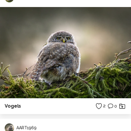
Vogels
2
0
AART1969