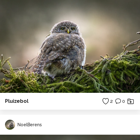
Pluizebol
2
0
NoelBerens