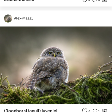
Alex-Maas1
(Roodborsttapuit) juveniel
4
1