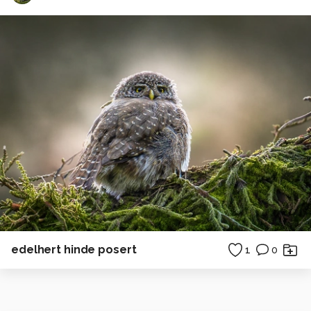
edelhert hinde posert
1
0