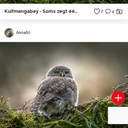
Kuifmangabey - Soms zegt één blik meer dan duizend woorden... ✨
7
4
Anna60