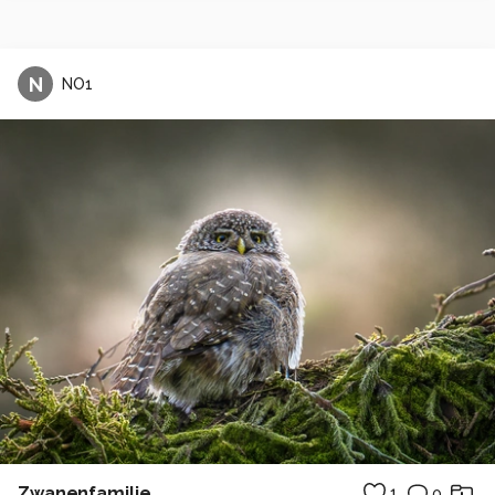
N
NO1
Zwanenfamilie
1
0