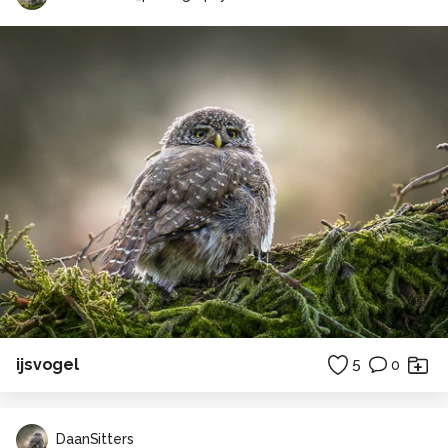
ijsvogel
5
0
DaanSitters