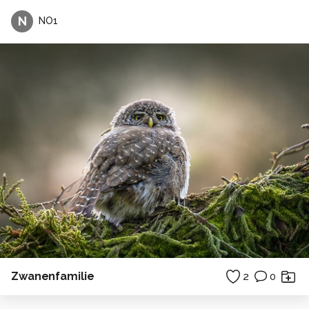
N
NO1
Zwanenfamilie
2
0