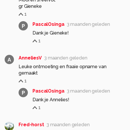
gr Gieneke
1
PascalOsinga
3 maanden geleden
P
Dank je Gieneke!
1
AnneliesV
3 maanden geleden
A
Leuke ontmoeting en fraaie opname van
gemaakt
1
PascalOsinga
3 maanden geleden
P
Dank je Annelies!
1
Fred-horst
3 maanden geleden