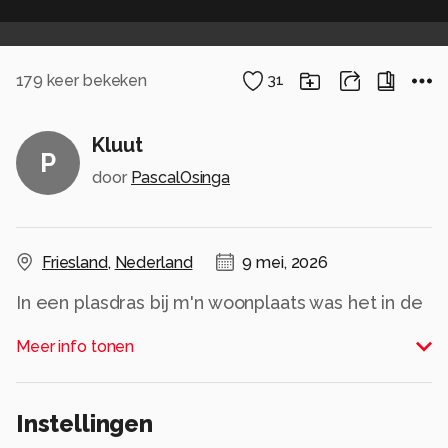
179
keer bekeken
31
Kluut
P
door
PascalOsinga
Friesland
,
Nederland
9 mei, 2026
In een plasdras bij m'n woonplaats was het in de
afgelopen weken een komen en gaan van
Meer info tonen
allerlei steltlopers; vermoedelijk als gevolg van
de droogte.
Instellingen
Oa Bosruiter, Zwarte ruiter, Tureluur, Grutto en