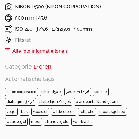
Kluut waren (en zijn nog steeds) regelmatig
NIKON D500
(
NIKON CORPORATION
)
aanwezig.
Deze Kluut was er aan het foerageren bij mooi
500 mm f/5.6
avondlicht.
ISO 220 ·
ƒ/5.6 ·
1/1250s ·
500mm
Alle rechten voorbehouden
Flits uit
Alle foto informatie tonen
Categorie
Dieren
Automatische tags
nikon corporation
nikon d500
500 mm f/5.6
iso 220
diafragma ƒ/5.6
sluitertijd 1/1250s
brandpuntafstand 500mm
vogel
bek
vloeistof
wilde dieren
reflectie
moerasgebied
waadvogel
meer
strandvogels
veerkracht