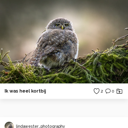
Ik was heel kortbij
2
0
lindawester_photography