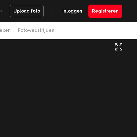
Inloggen
Registreren
Upload foto
epen
Fotowedstrijden