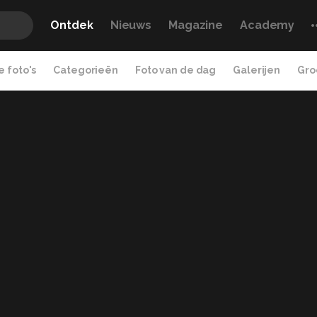
Ontdek
Nieuws
Magazine
Academy
 foto's
Categorieën
Foto van de dag
Galerijen
Gro