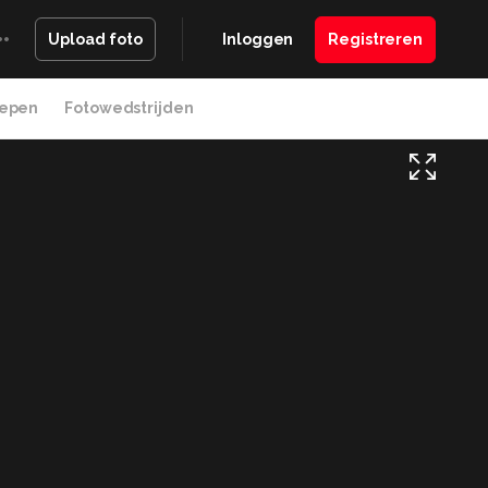
Inloggen
Registreren
Upload foto
epen
Fotowedstrijden