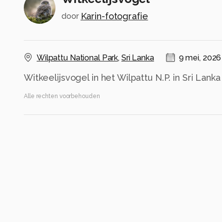
Karin-fotografie
door
Wilpattu National Park
,
Sri Lanka
9 mei, 2026
Witkeelijsvogel in het Wilpattu N.P. in Sri Lanka
Alle rechten voorbehouden
Instellingen
Canon EOS R50
(
Canon
)
ISO 4000 ·
ƒ/9 ·
1/1000s ·
400mm
Flits uit
Alle foto informatie tonen