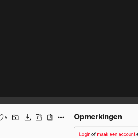
Opmerkingen
5
Login
of
maak een account