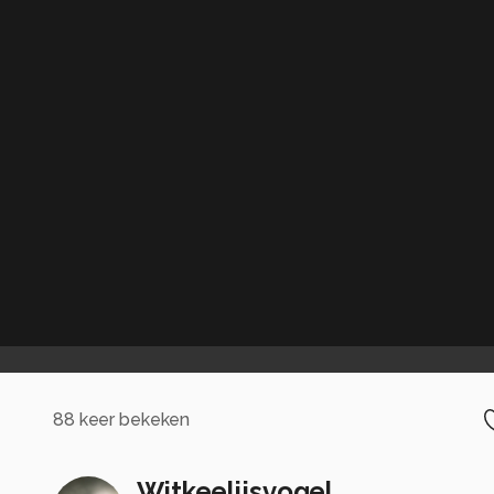
88
keer bekeken
Witkeelijsvogel