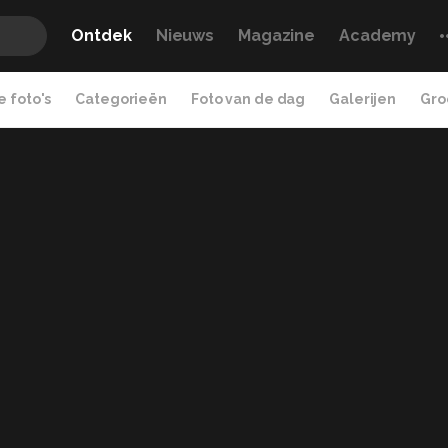
Ontdek
Nieuws
Magazine
Academy
 foto's
Categorieën
Foto van de dag
Galerijen
Gro