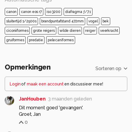
canon
canon eos r7
iso 3200
diafragma ƒ/7.1
sluitertijd 1/2500s
brandpuntafstand 472mm
vogel
bek
ciconiiformes
grote reigers
wilde dieren
reiger
veerkracht
gruiformes
predatie
pelecaniformes
Opmerkingen
Sorteren op
Login
of
maak een account
en discussieer mee!
JanHouben
3 maanden geleden
Dit moment goed 'gevangen'.
Groet, Jan
0