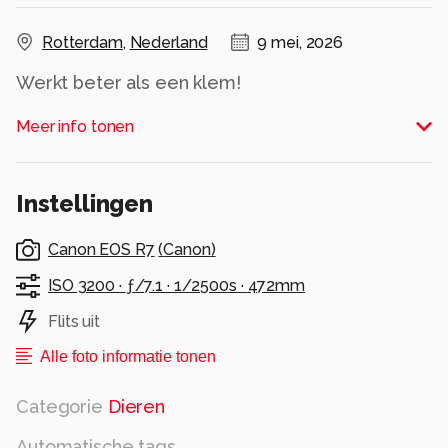
Rotterdam
,
Nederland
9 mei, 2026
Werkt beter als een klem!
Alle rechten voorbehouden
Meer info tonen
Instellingen
Canon EOS R7
(
Canon
)
ISO 3200 ·
ƒ/7.1 ·
1/2500s ·
472mm
Flits uit
Alle foto informatie tonen
Categorie
Dieren
Automatische tags