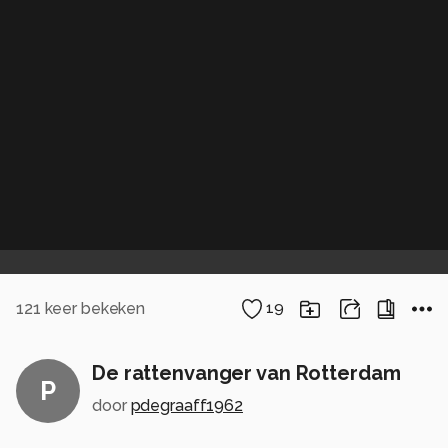
121
keer bekeken
19
De rattenvanger van Rotterdam
P
door
pdegraaff1962