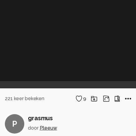
221
keer bekeken
9
grasmus
P
door
P.leeuw