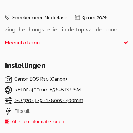
Sneekermeer
,
Nederland
9 mei, 2026
zingt het hoogste lied in de top van de boom
Alle rechten voorbehouden
Meer info tonen
Instellingen
Canon EOS R10
(
Canon
)
RF100-400mm F5.6-8 IS USM
ISO 320 ·
ƒ/9 ·
1/800s ·
400mm
Flits uit
Alle foto informatie tonen