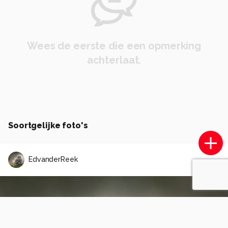
Wees de eerste die een opmerking
achterlaat.
Soortgelijke foto's
EdvanderReek