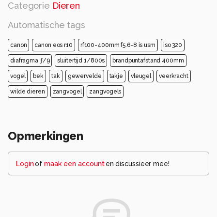
Categorie
Dieren
Automatische tags
canon
canon eos r10
rf100-400mm f5.6-8 is usm
iso 320
diafragma ƒ/9
sluitertijd 1/800s
brandpuntafstand 400mm
vogel
bek
tak
gewervelde
takje
vleugel
veerkracht
wilde dieren
zangvogel
zangvogels
Opmerkingen
Login
of
maak een account
en discussieer mee!