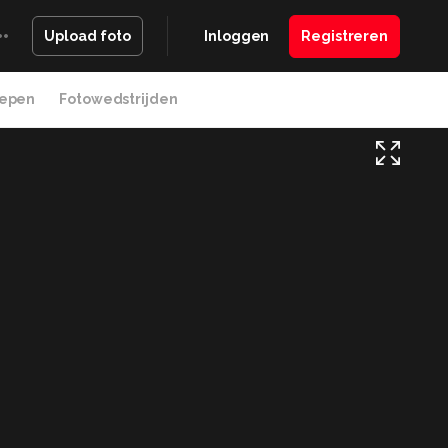
Inloggen
Registreren
Upload foto
epen
Fotowedstrijden