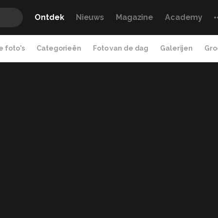
Ontdek
Nieuws
Magazine
Academy
 foto's
Categorieën
Foto van de dag
Galerijen
Gro