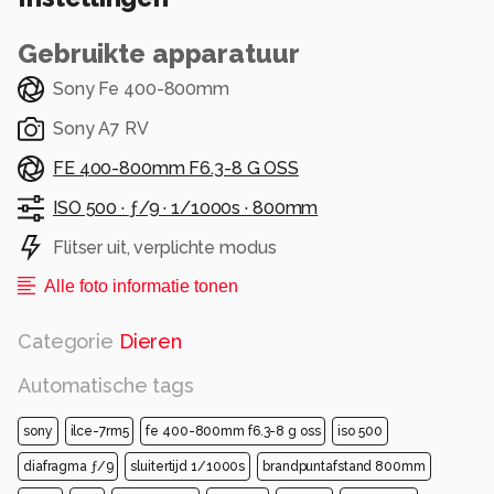
Gebruikte apparatuur
Sony Fe 400-800mm
Sony A7 RV
FE 400-800mm F6.3-8 G OSS
ISO 500 ·
ƒ/9 ·
1/1000s ·
800mm
Flitser uit, verplichte modus
Alle foto informatie tonen
Categorie
Dieren
Automatische tags
sony
ilce-7rm5
fe 400-800mm f6.3-8 g oss
iso 500
diafragma ƒ/9
sluitertijd 1/1000s
brandpuntafstand 800mm