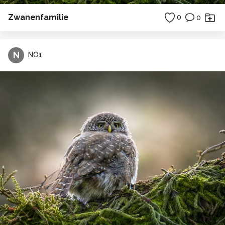
Zwanenfamilie
0
0
N
NO1