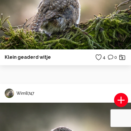
Klein geaderd witje
4
0
Wim8747