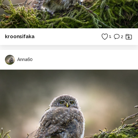
kroonsifaka
1
2
Anna60