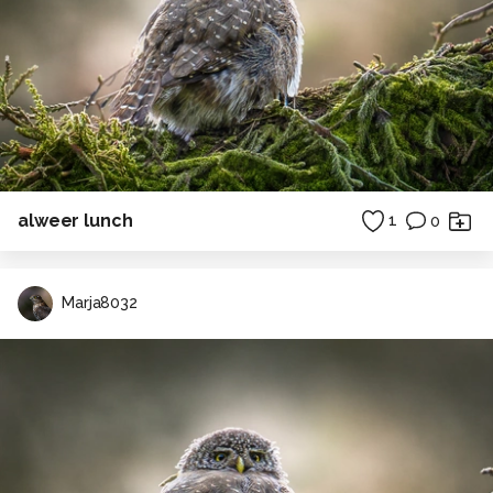
alweer lunch
1
0
Marja8032