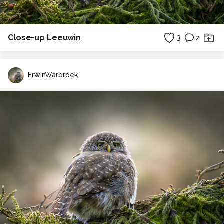
Close-up Leeuwin
3
2
ErwinWarbroek