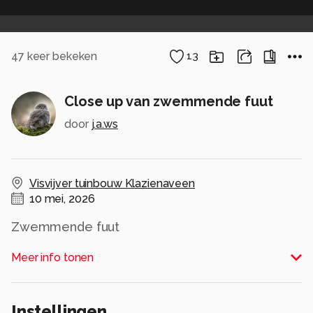
47
keer bekeken
13
Close up van zwemmende fuut
door
j.a.ws
Visvijver tuinbouw Klazienaveen
10 mei, 2026
Zwemmende fuut
Alle rechten voorbehouden
Meer info tonen
Instellingen