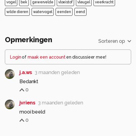
vogel
bek
gewervelde
vloeistof
vleugel
veerkracht
wilde dieren
watervogel
eenden
eend
Opmerkingen
Sorteren op
Login
of
maak een account
en discussieer mee!
j.a.ws
3 maanden geleden
Bedankt
0
jvriens
3 maanden geleden
mooi beeld
0