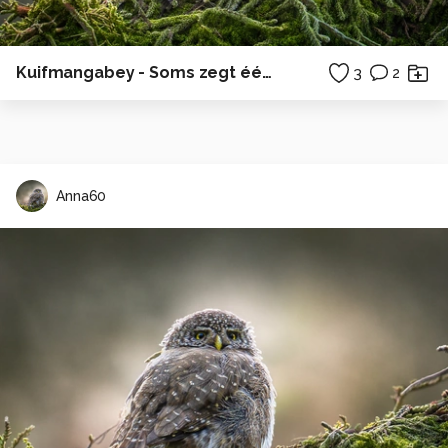
Kuifmangabey - Soms zegt één blik meer dan duizend woorden... ✨
3
2
Anna60