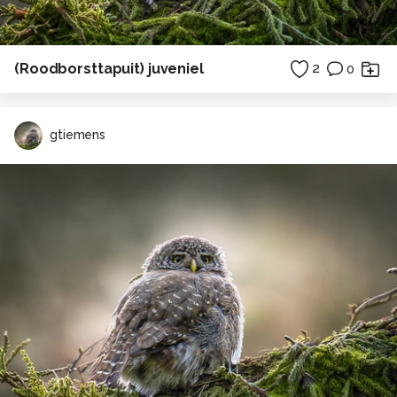
(Roodborsttapuit) juveniel
2
0
gtiemens