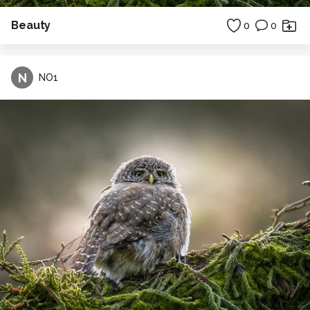
Beauty
0
0
N
NO1