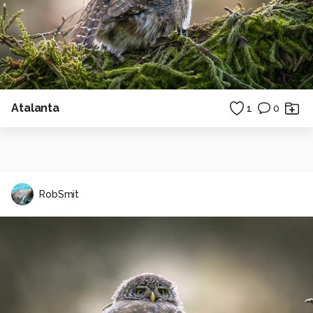
Atalanta
1
0
RobSmit