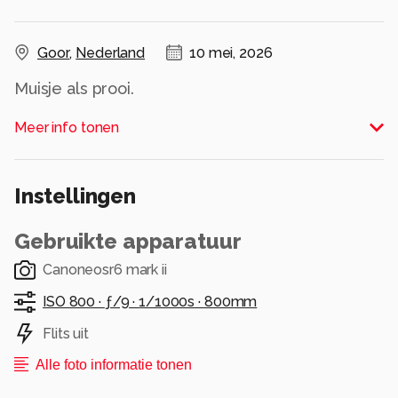
Goor
,
Nederland
10 mei, 2026
Muisje als prooi.
Alle rechten voorbehouden
Meer info tonen
Instellingen
Gebruikte apparatuur
Canoneosr6 mark ii
ISO 800 ·
ƒ/9 ·
1/1000s ·
800mm
Flits uit
Alle foto informatie tonen