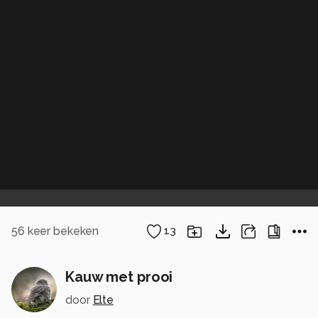
56
keer bekeken
13
Kauw met prooi
door
Elte