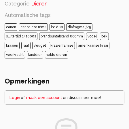
Categorie
Dieren
Automatische tags
canon
canon eos r6m2
iso 800
diafragma ƒ/9
sluitertijd 1/1000s
brandpuntafstand 800mm
vogel
bek
kraaien
raaf
vleugel
kraaienfamilie
amerikaanse kraai
veerkracht
landdier
wilde dieren
Opmerkingen
Login
of
maak een account
en discussieer mee!