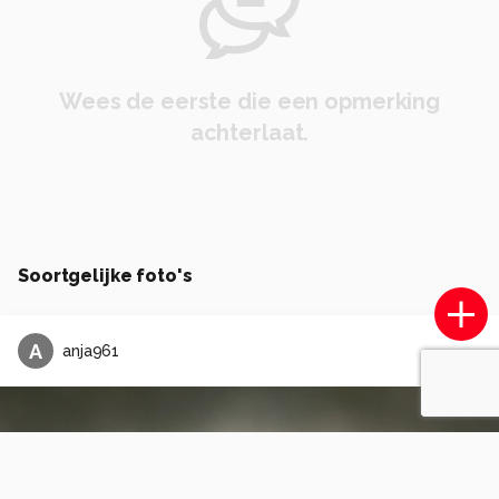
Wees de eerste die een opmerking
achterlaat.
Soortgelijke foto's
A
anja961