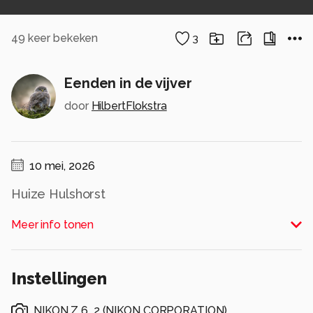
49
keer bekeken
3
Eenden in de vijver
door
HilbertFlokstra
10 mei, 2026
Huize Hulshorst
Alle rechten voorbehouden
Meer info tonen
Instellingen
NIKON Z 6_2
(
NIKON CORPORATION
)