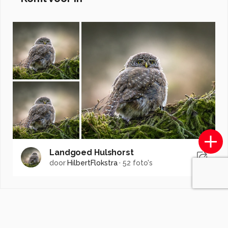
Landgoed Hulshorst
door
HilbertFlokstra
·
52 foto's
Soortgelijke foto's