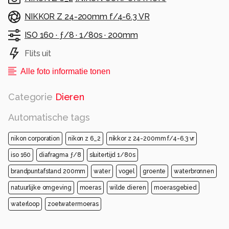
NIKKOR Z 24-200mm f/4-6.3 VR
ISO 160 ·
ƒ/8 ·
1/80s ·
200mm
Flits uit
Alle foto informatie tonen
Categorie
Dieren
Automatische tags
nikon corporation
nikon z 6_2
nikkor z 24-200mm f/4-6.3 vr
iso 160
diafragma ƒ/8
sluitertijd 1/80s
brandpuntafstand 200mm
water
vogel
groente
waterbronnen
natuurlijke omgeving
moeras
wilde dieren
moerasgebied
waterloop
zoetwatermoeras