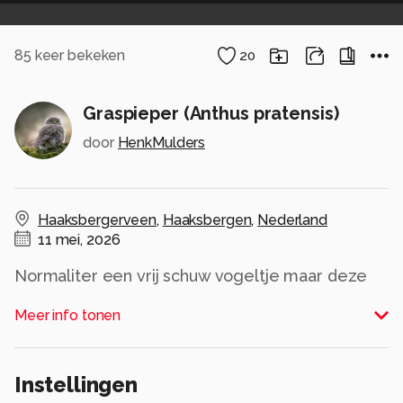
85
keer bekeken
20
Graspieper (Anthus pratensis)
door
HenkMulders
Haaksbergerveen
,
Haaksbergen
,
Nederland
11 mei, 2026
Normaliter een vrij schuw vogeltje maar deze
graspieper vloog het hele pad met mij mee van
Meer info tonen
struik tot struik.
Alle rechten voorbehouden
Instellingen