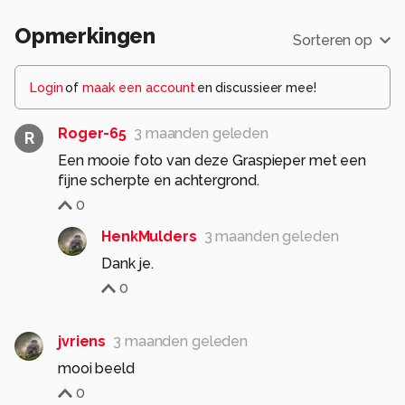
Opmerkingen
Sorteren op
Login
of
maak een account
en discussieer mee!
Roger-65
3 maanden geleden
R
Een mooie foto van deze Graspieper met een
fijne scherpte en achtergrond.
0
HenkMulders
3 maanden geleden
Dank je.
0
jvriens
3 maanden geleden
mooi beeld
0