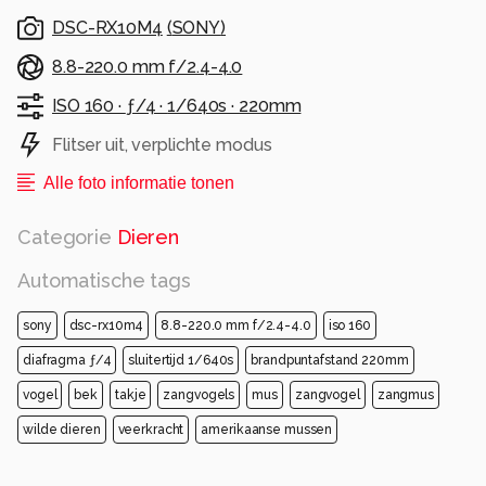
DSC-RX10M4
(
SONY
)
8.8-220.0 mm f/2.4-4.0
ISO 160 ·
ƒ/4 ·
1/640s ·
220mm
Flitser uit, verplichte modus
Alle foto informatie tonen
Categorie
Dieren
Automatische tags
sony
dsc-rx10m4
8.8-220.0 mm f/2.4-4.0
iso 160
diafragma ƒ/4
sluitertijd 1/640s
brandpuntafstand 220mm
vogel
bek
takje
zangvogels
mus
zangvogel
zangmus
wilde dieren
veerkracht
amerikaanse mussen