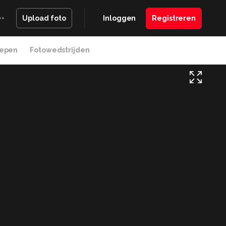
Inloggen
Registreren
Upload foto
epen
Fotowedstrijden