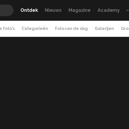
Ontdek
Nieuws
Magazine
Academy
 foto's
Categorieën
Foto van de dag
Galerijen
Gro