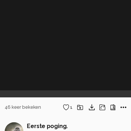
46
keer bekeken
1
Eerste poging.