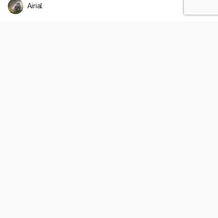
Airial
Coyote at dawn
0
0