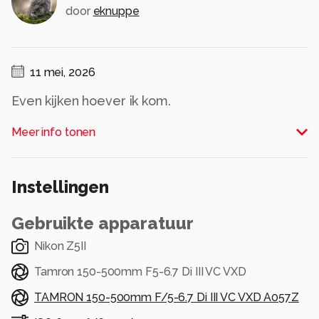
door
eknuppe
11 mei, 2026
Even kijken hoever ik kom.
Alle rechten voorbehouden
Meer info tonen
Instellingen
Gebruikte apparatuur
Nikon Z5II
Tamron 150-500mm F5-6.7 Di III VC VXD
TAMRON 150-500mm F/5-6.7 Di III VC VXD A057Z