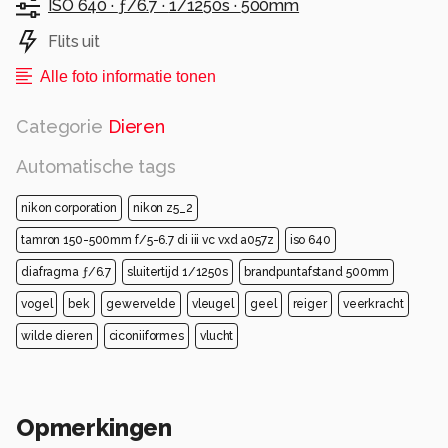
ISO 640 ·
ƒ/6.7 ·
1/1250s ·
500mm
Flits uit
Alle foto informatie tonen
Categorie
Dieren
Automatische tags
nikon corporation
nikon z5_2
tamron 150-500mm f/5-6.7 di iii vc vxd a057z
iso 640
diafragma ƒ/6.7
sluitertijd 1/1250s
brandpuntafstand 500mm
vogel
bek
gewervelde
vleugel
geel
reiger
veerkracht
wilde dieren
ciconiiformes
vlucht
Opmerkingen