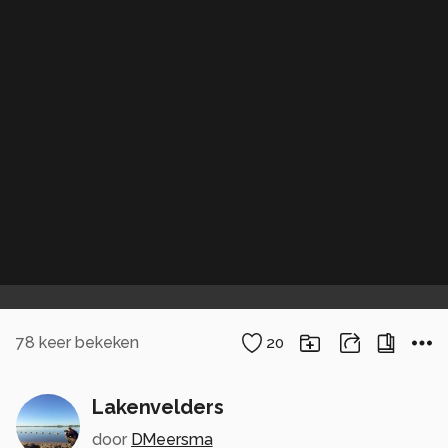
78
keer bekeken
20
Lakenvelders
door
DMeersma