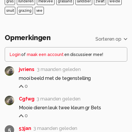
gras
runderen
melkvee
grasland
landdier
zwart
weide
snuit
grazing
vee
Opmerkingen
Sorteren op
Login
of
maak een account
en discussieer mee!
jvriens
3 maanden geleden
mooi beeld met de tegenstelling
0
Cgfwg
3 maanden geleden
Mooie dieren leuk twee kleurn gr Bets
0
53jan
3 maanden geleden
5