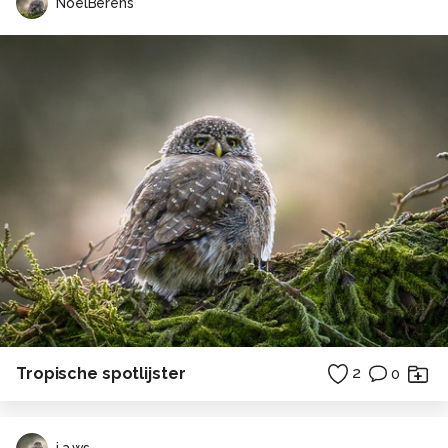
NoelBerens
Tropische spotlijster
2
0