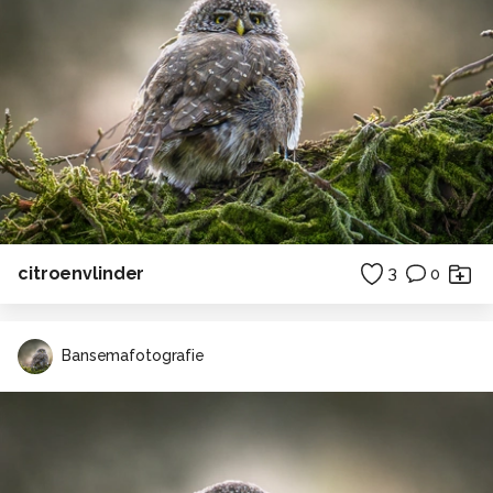
citroenvlinder
3
0
Bansemafotografie