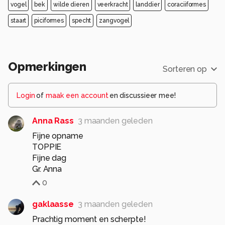
vogel
bek
wilde dieren
veerkracht
landdier
coraciiformes
staart
piciformes
specht
zangvogel
Opmerkingen
Sorteren op
Login
of
maak een account
en discussieer mee!
Anna Rass
3 maanden geleden
Fijne opname
TOPPIE
Fijne dag
Gr. Anna
0
gaklaasse
3 maanden geleden
Prachtig moment en scherpte!