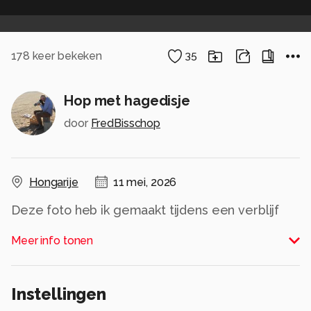
178
keer bekeken
35
Hop met hagedisje
door
FredBisschop
Hongarije
11 mei, 2026
Deze foto heb ik gemaakt tijdens een verblijf
van een week op de boerderij van Bence Mate
Meer info tonen
in Hongarije. Een bezoek aan zijn boerderij en de
hutten die hij daar gerealiseerd heeft is echt de
moeite waard.
Instellingen
Alle rechten voorbehouden