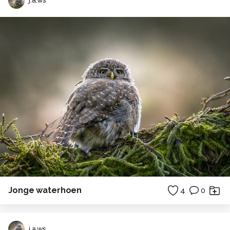
j.a.ws
Jonge waterhoen
4
0
j.a.ws