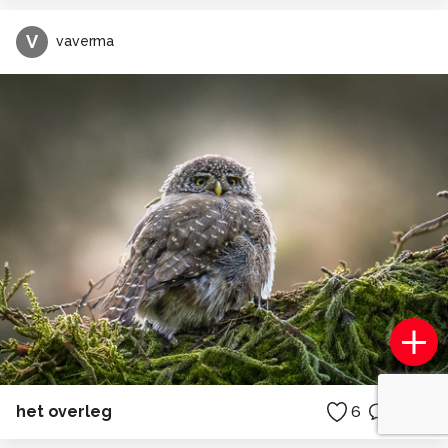
V
vaverma
het overleg
6
0