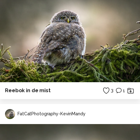
Reebok in de mist
3
1
FatCatPhotography-KevinMandy