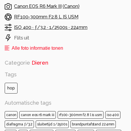
Canon EOS R6 Mark III
(
Canon
)
RF100-300mm F2.8 L IS USM
ISO 400 ·
ƒ/3.2 ·
1/2500s ·
224mm
Flits uit
Alle foto informatie tonen
Categorie
Dieren
Tags
hop
Automatische tags
canon
canon eos r6 mark iii
rf100-300mm f2.8 l is usm
iso 400
diafragma ƒ/3.2
sluitertijd 1/2500s
brandpuntafstand 224mm