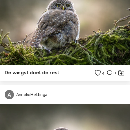
De vangst doet de rest...
4
0
A
AnnekeHettinga