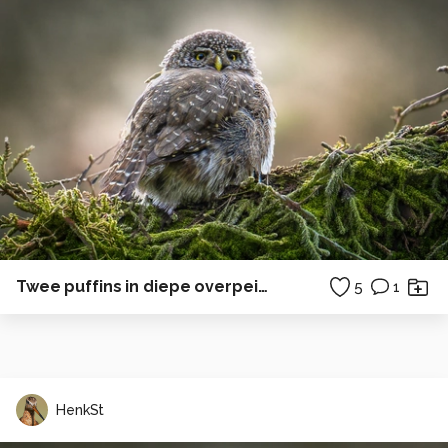
Twee puffins in diepe overpeinzing
5
1
HenkSt