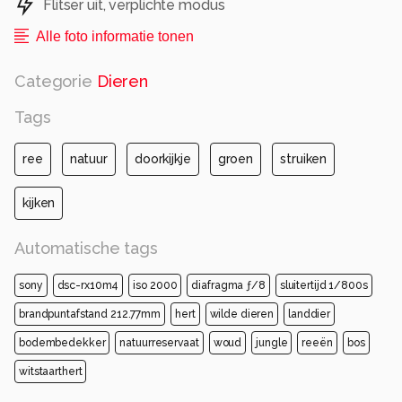
Flitser uit, verplichte modus
Alle foto informatie tonen
Categorie
Dieren
Tags
ree
natuur
doorkijkje
groen
struiken
kijken
Automatische tags
sony
dsc-rx10m4
iso 2000
diafragma ƒ/8
sluitertijd 1/800s
brandpuntafstand 212.77mm
hert
wilde dieren
landdier
bodembedekker
natuurreservaat
woud
jungle
reeën
bos
witstaarthert