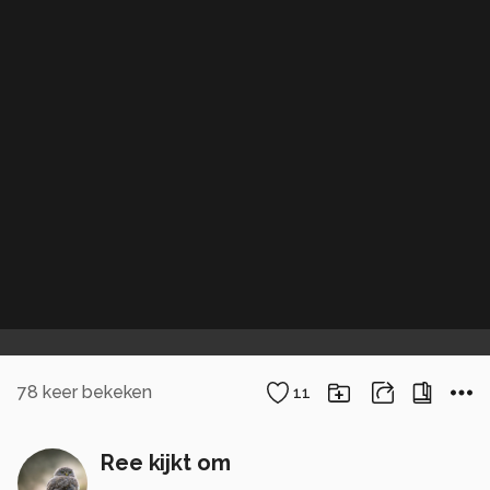
78
keer bekeken
11
Ree kijkt om