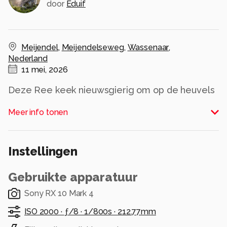
door
Eduif
Meijendel
,
Meijendelseweg
,
Wassenaar
,
Nederland
11 mei, 2026
Deze Ree keek nieuwsgierig om op de heuvels
in Meijendel bij Wassenaar.
Meer info tonen
Alle rechten voorbehouden
Instellingen
Gebruikte apparatuur
Sony RX 10 Mark 4
ISO 2000 ·
ƒ/8 ·
1/800s ·
212.77mm