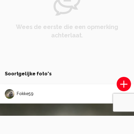
Wees de eerste die een opmerking
achterlaat.
Soortgelijke foto's
Fokke59