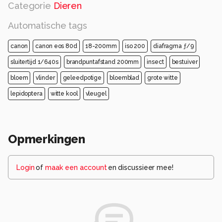
Categorie
Dieren
Automatische tags
canon
canon eos 80d
18-200mm
iso 200
diafragma ƒ/9
sluitertijd 1/640s
brandpuntafstand 200mm
insect
bestuiver
bloem
vlinder
geleedpotige
bloemblad
grote witte
lepidoptera
witte kool
vleugel
Opmerkingen
Login
of
maak een account
en discussieer mee!