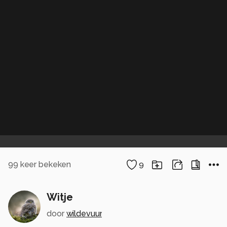
99
keer bekeken
9
Witje
door
wildevuur