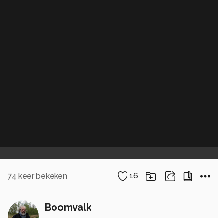
74
keer bekeken
16
Boomvalk