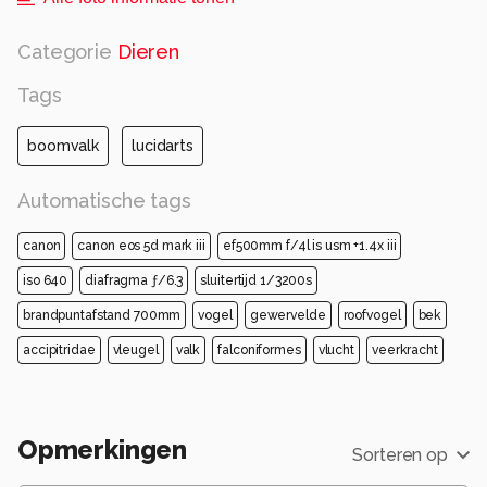
Alle rechten voorbehouden
Categorie
Dieren
Tags
boomvalk
lucidarts
Automatische tags
canon
canon eos 5d mark iii
ef500mm f/4l is usm +1.4x iii
iso 640
diafragma ƒ/6.3
sluitertijd 1/3200s
brandpuntafstand 700mm
vogel
gewervelde
roofvogel
bek
accipitridae
vleugel
valk
falconiformes
vlucht
veerkracht
Opmerkingen
Sorteren op