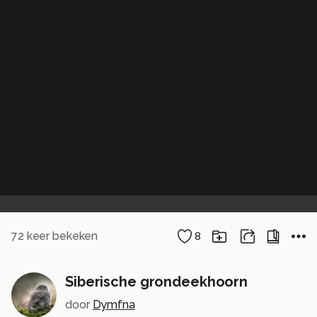
72
keer bekeken
8
Siberische grondeekhoorn
door
Dymfna