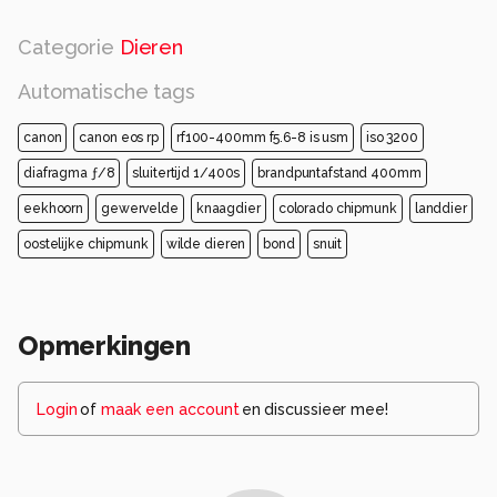
Categorie
Dieren
Automatische tags
canon
canon eos rp
rf100-400mm f5.6-8 is usm
iso 3200
diafragma ƒ/8
sluitertijd 1/400s
brandpuntafstand 400mm
eekhoorn
gewervelde
knaagdier
colorado chipmunk
landdier
oostelijke chipmunk
wilde dieren
bond
snuit
Opmerkingen
Login
of
maak een account
en discussieer mee!