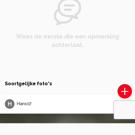
Wees de eerste die een opmerking
achterlaat.
Soortgelijke foto's
H
Hans07