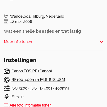
Wandelbos
,
Tilburg
,
Nederland
12 mei, 2026
Wat een snelle beestjes en wat lastig
fotograferen zeg! Maar wel heel leuk om te
Meer info tonen
doen:)
Alle rechten voorbehouden
Instellingen
Canon EOS RP
(
Canon
)
RF100-400mm F5.6-8 IS USM
ISO 3200 ·
ƒ/8 ·
1/400s ·
400mm
Flits uit
Alle foto informatie tonen