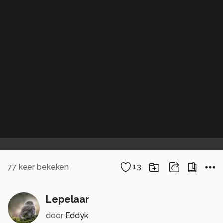
77
keer bekeken
13
Lepelaar
door
Eddyk