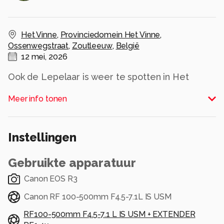
Het Vinne
,
Provinciedomein Het Vinne
,
Ossenwegstraat
,
Zoutleeuw
,
België
12 mei, 2026
Ook de Lepelaar is weer te spotten in Het
Vinne.
Meer info tonen
Foto is wel gecropt wat hij zat redelijk ver van
de oever.
Instellingen
Lepelaar (Eurasian Spoonbill Platalea leucorodia
Ibissen en lepelaars (Threskiornithidae)
Gebruikte apparatuur
De lepelaar is een opvallende, witte waadvogel
met een kenmerkende lepelvormige snavel. Hij
Canon EOS R3
gebruikt die snavel om kleine waterdieren uit
Canon RF 100-500mm F4.5-7.1L IS USM
het ondiepe water te filteren.
Bron: Natuurpunt
RF100-500mm F4.5-7.1 L IS USM + EXTENDER