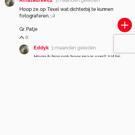
Amateurke62
3 maanden geleden
Hoop ze op Texel wat dichterbij te kunnen
fotograferen. ;-)
Gr. Patje
0
Eddyk
3 maanden geleden
Hoop ik hier ook hoor, maar eerst zat hij
helemaal aan de overkant in de oever. Kon
hem wel zien, maar geen degelijke foto
maken. Tegen dat ik rond gewandeld was,
vloog hij zelf naar de andere zijde. Gelukkig
lande hij dan op ongeveer 2/3 van de
breedte van het meer.
Gr. Eddy
1