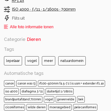
RF1.4x
Alle rechten voorbehouden
ISO 4000 ·
ƒ/11 ·
1/1600s ·
700mm
Flits uit
Alle foto informatie tonen
Categorie
Dieren
Tags
lepelaar
vogel
meer
natuurdomein
Automatische tags
canon
canon eos r3
rf100-500mm f4.5-7.1 l is usm + extender rf1.4x
iso 4000
diafragma ƒ/11
sluitertijd 1/1600s
brandpuntafstand 700mm
vogel
gewervelde
bek
ciconiiformes
wilde dieren
moerasgebied
pelecaniformes