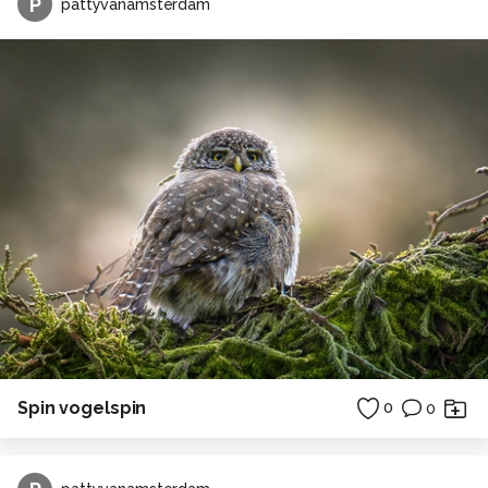
P
pattyvanamsterdam
Spin vogelspin
0
0