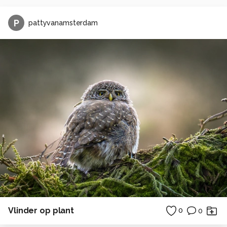
P
pattyvanamsterdam
Vlinder op plant
0
0