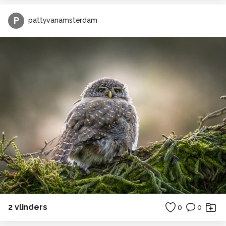
P
pattyvanamsterdam
2 vlinders
0
0