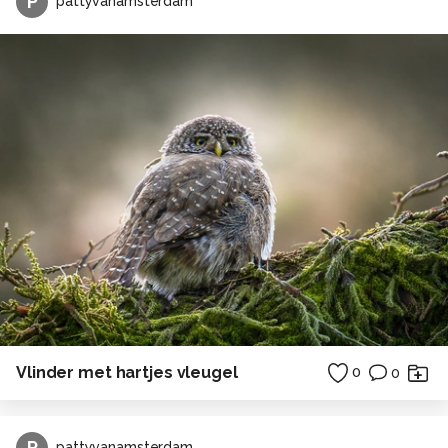
P
pattyvanamsterdam
Vlinder met hartjes vleugel
0
0
P
pattyvanamsterdam