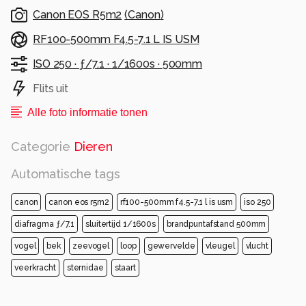
Canon EOS R5m2
(
Canon
)
RF100-500mm F4.5-7.1 L IS USM
ISO 250 ·
ƒ/7.1 ·
1/1600s ·
500mm
Flits uit
Alle foto informatie tonen
Categorie
Dieren
Automatische tags
canon
canon eos r5m2
rf100-500mm f4.5-7.1 l is usm
iso 250
diafragma ƒ/7.1
sluitertijd 1/1600s
brandpuntafstand 500mm
vogel
bek
zeevogel
loop
gewervelde
vleugel
vlucht
veerkracht
sternidae
staart