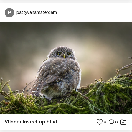
P
pattyvanamsterdam
Vlinder insect op blad
0
0