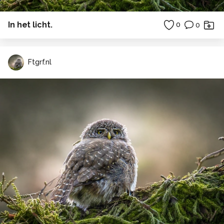
In het licht.
0
0
Ftgrf.nl