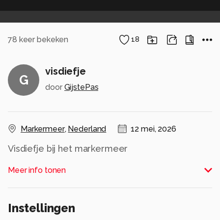
78
keer bekeken
18
visdiefje
G
door
GijstePas
Markermeer
,
Nederland
12 mei, 2026
Visdiefje bij het markermeer
Alle rechten voorbehouden
Meer info tonen
Instellingen