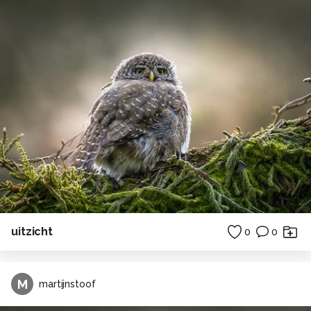
uitzicht
0
0
M
martijnstoof