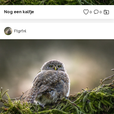
Nog een kalfje
0
0
Ftgrf.nl