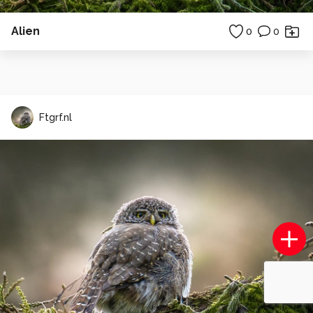
Alien
0
0
Ftgrf.nl