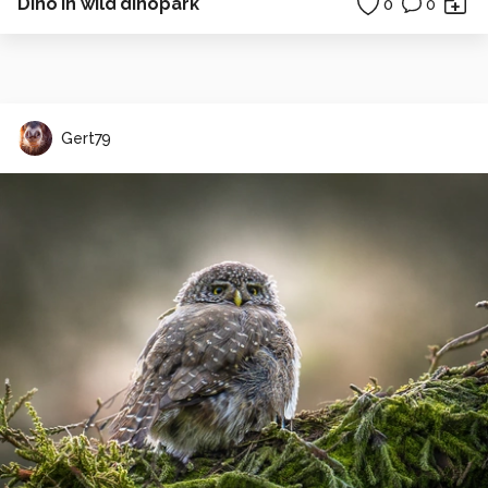
Dino in wild dinopark
0
0
Gert79