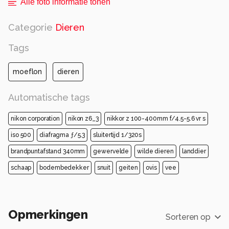
Alle foto informatie tonen
Categorie
Dieren
Tags
moeflon
dieren
Automatische tags
nikon corporation
nikon z6_3
nikkor z 100-400mm f/4.5-5.6 vr s
iso 500
diafragma ƒ/5.3
sluitertijd 1/320s
brandpuntafstand 340mm
gewervelde
wilde dieren
landdier
schaap
bodembedekker
snuit
geiten
ovis
vee
Opmerkingen
Sorteren op