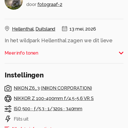
door
fotograaf-2
Hellenthal
,
Duitsland
13 mei, 2026
In het wildpark Hellenthal zagen we dit lieve
Moeflon lam.
Meer info tonen
Alle rechten voorbehouden
Instellingen
NIKON Z6_3
(
NIKON CORPORATION
)
NIKKOR Z 100-400mm f/4.5-5.6 VR S
ISO 500 ·
ƒ/5.3 ·
1/320s ·
340mm
Flits uit