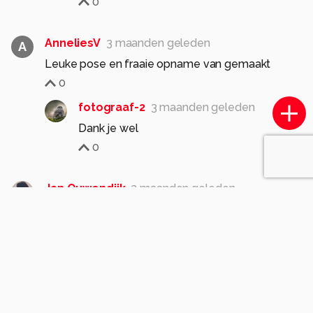
0
AnneliesV
3 maanden geleden
A
Leuke pose en fraaie opname van gemaakt
0
fotograaf-2
3 maanden geleden
Dank je wel
0
Jan Ouwendijk
3 maanden geleden
Leuke foto en fraai belicht.
Groetjes, Jan
0
fotograaf-2
3 maanden geleden
Dank je