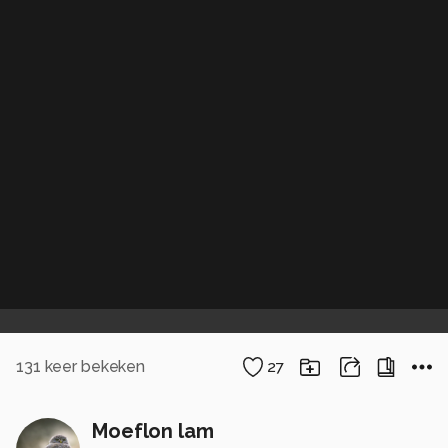
131
keer bekeken
27
Moeflon lam