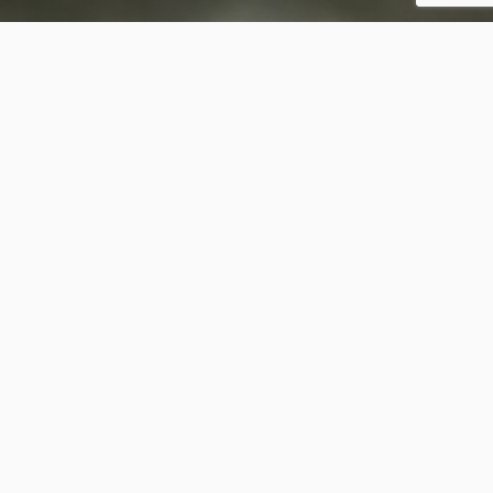
Kolibrievlinder
5
0
frank63