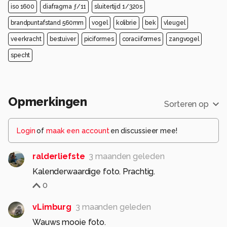
iso 1600
diafragma ƒ/11
sluitertijd 1/320s
brandpuntafstand 560mm
vogel
kolibrie
bek
vleugel
veerkracht
bestuiver
piciformes
coraciiformes
zangvogel
specht
Opmerkingen
Sorteren op
Login
of
maak een account
en discussieer mee!
ralderliefste
3 maanden geleden
Kalenderwaardige foto. Prachtig.
0
vLimburg
3 maanden geleden
Wauws mooie foto.