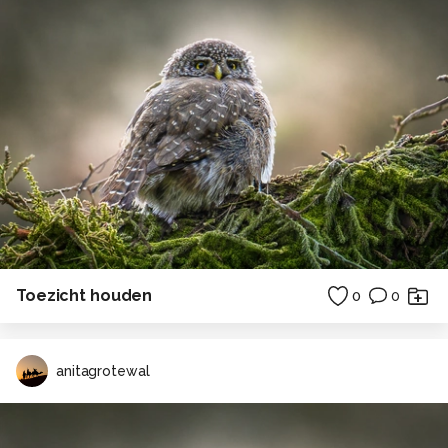
Toezicht houden
0
0
anitagrotewal