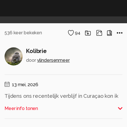
536
keer bekeken
94
Kolibrie
door
vlindersenmeer
13 mei, 2026
Tijdens ons recentelijk verblijf in Curaçao kon ik
deze witborstsmaragd vastleggen. Niet
Meer info tonen
hangend voor een bloem maar in rust op een
takje. Zag hem regelmatig struikgewas induiken,
hier bleek hij een poetsplekje te hebben.