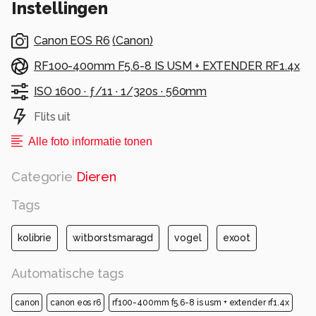
Instellingen
Bedankt voor de reacties en likes bij vorige
Canon EOS R6
(
Canon
)
upload van winterkoninkje.
RF100-400mm F5.6-8 IS USM + EXTENDER RF1.4x
Gr Frans
ISO 1600 ·
ƒ/11 ·
1/320s ·
560mm
Alle rechten voorbehouden
Flits uit
Alle foto informatie tonen
Categorie
Dieren
Tags
kolibrie
witborstsmaragd
vogel
exoot
Automatische tags
canon
canon eos r6
rf100-400mm f5.6-8 is usm + extender rf1.4x