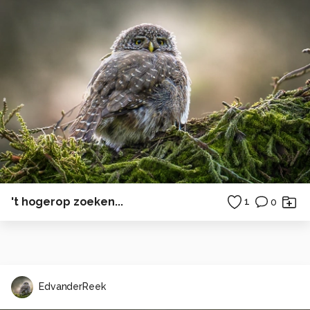
't hogerop zoeken...
1
0
EdvanderReek