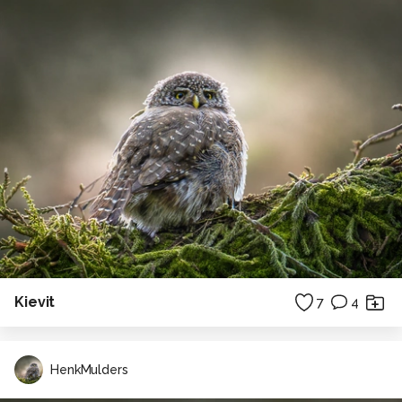
Kievit
7
4
HenkMulders