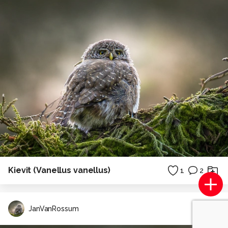
Kievit (Vanellus vanellus)
1
2
JanVanRossum