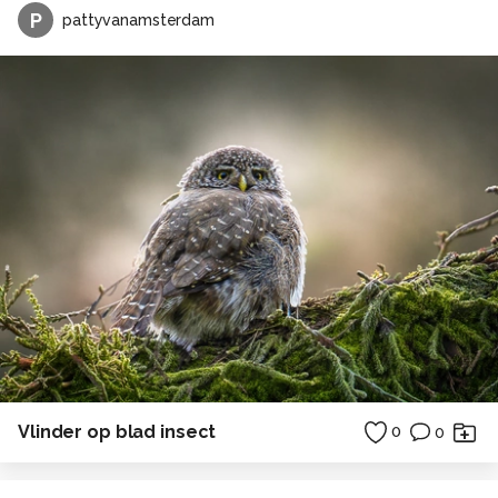
P
pattyvanamsterdam
Vlinder op blad insect
0
0