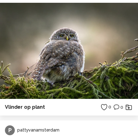
Vlinder op plant
0
0
P
pattyvanamsterdam