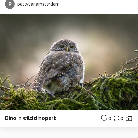
P
pattyvanamsterdam
Dino in wild dinopark
0
0