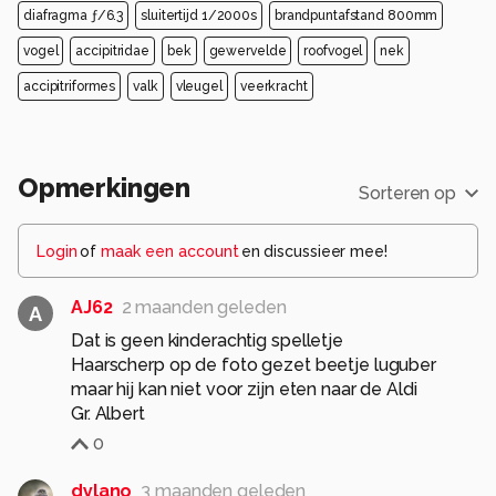
diafragma ƒ/6.3
sluitertijd 1/2000s
brandpuntafstand 800mm
vogel
accipitridae
bek
gewervelde
roofvogel
nek
accipitriformes
valk
vleugel
veerkracht
Opmerkingen
Sorteren op
Login
of
maak een account
en discussieer mee!
AJ62
2 maanden geleden
A
Dat is geen kinderachtig spelletje
Haarscherp op de foto gezet beetje luguber
maar hij kan niet voor zijn eten naar de Aldi
Gr. Albert
0
dylano
3 maanden geleden