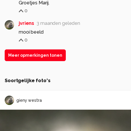
Groetjes Marij.
0
jvriens
3 maanden geleden
mooi beeld
0
Meer opmerkingen tonen
Soortgelijke foto's
gieny westra