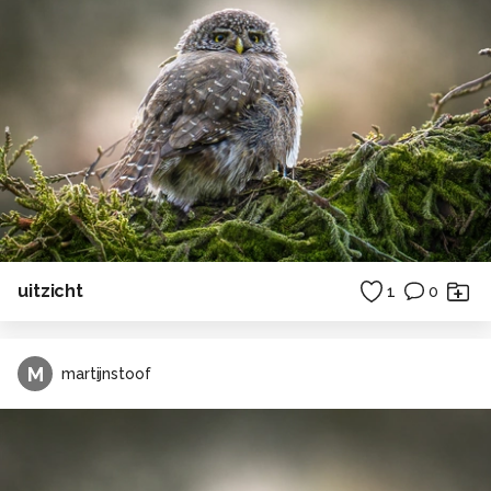
uitzicht
1
0
M
martijnstoof