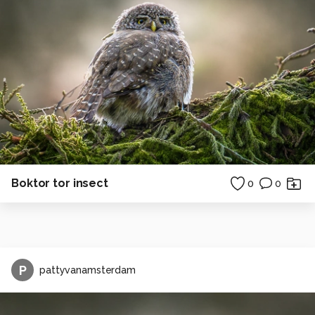
Boktor tor insect
0
0
P
pattyvanamsterdam