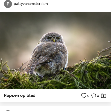
P
pattyvanamsterdam
Rupsen op blad
0
0