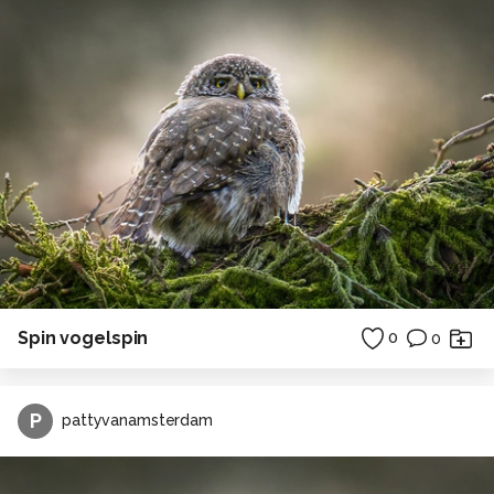
Spin vogelspin
0
0
P
pattyvanamsterdam