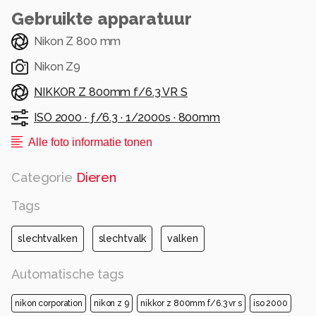
Gebruikte apparatuur
Nikon Z 800 mm
Nikon Z9
NIKKOR Z 800mm f/6.3 VR S
ISO 2000 ·
ƒ/6.3 ·
1/2000s ·
800mm
Alle foto informatie tonen
Categorie
Dieren
Tags
slechtvalken
slechtvalk
valken
Automatische tags
nikon corporation
nikon z 9
nikkor z 800mm f/6.3 vr s
iso 2000