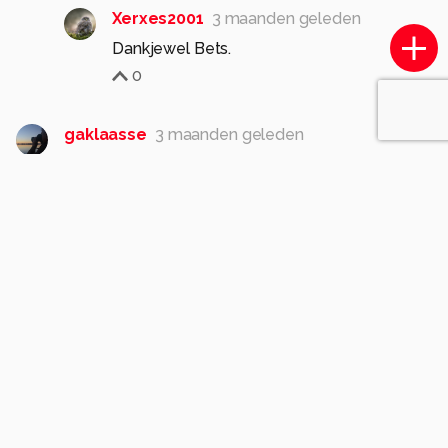
Xerxes2001
3 maanden geleden
Dankjewel Bets.
0
gaklaasse
3 maanden geleden
Mooie scherpe foto van deze prachtige vogel.
De details zijn goed te zien door de prima
belichting
Gr. Gerard
1
Xerxes2001
3 maanden geleden
Dankjewel Gerard
0