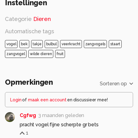
Instellingen
Categorie
Dieren
Automatische tags
vogel
bek
takje
bulbul
veerkracht
zangvogels
staart
zangvogel
wilde dieren
fruit
Opmerkingen
Sorteren op
Login
of
maak een account
en discussieer mee!
Cgfwg
3 maanden geleden
pracht vogel fijne scherpte gr bets
1