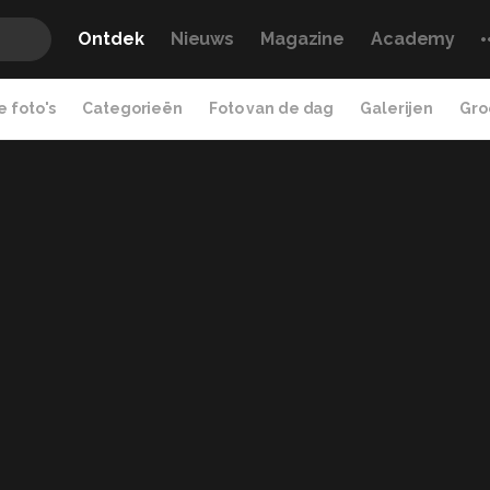
Ontdek
Nieuws
Magazine
Academy
 foto's
Categorieën
Foto van de dag
Galerijen
Gro