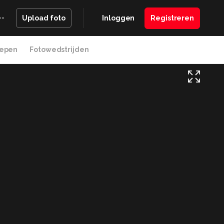
Inloggen
Registreren
Upload foto
epen
Fotowedstrijden