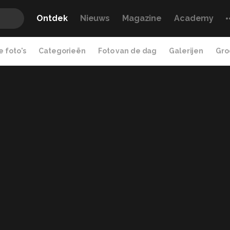
Ontdek
Nieuws
Magazine
Academy
 foto's
Categorieën
Foto van de dag
Galerijen
Gro