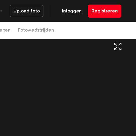
Inloggen
Registreren
Upload foto
epen
Fotowedstrijden