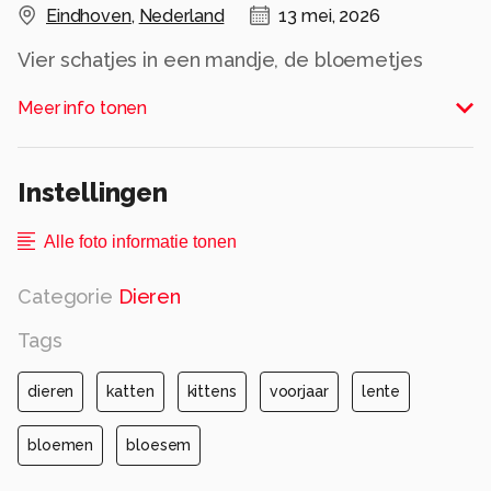
Eindhoven
,
Nederland
13 mei, 2026
Vier schatjes in een mandje, de bloemetjes
roken erg lekker
Meer info tonen
Alle rechten voorbehouden
Instellingen
Alle foto informatie tonen
Categorie
Dieren
Tags
dieren
katten
kittens
voorjaar
lente
bloemen
bloesem