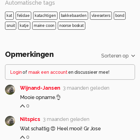
Automatische tags
kat
felidae
katachtigen
bakkebaarden
vleeseters
bond
snuit
katje
maine coon
noorse boskat
Opmerkingen
Sorteren op
Login
of
maak een account
en discussieer mee!
Wijnand-Jansen
3 maanden geleden
Mooie opname.👌
0
Nitspics
3 maanden geleden
Wat schattig 😍 Heel mooi! Gr Jose
0