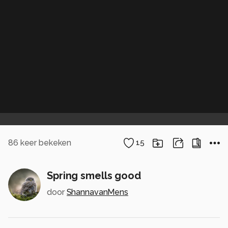
86
keer bekeken
15
Spring smells good
door
ShannavanMens