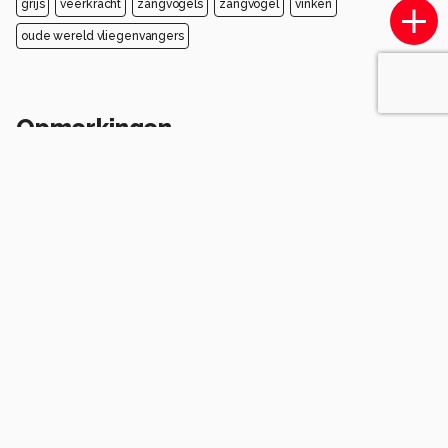
grijs
veerkracht
zangvogels
zangvogel
vinken
oude wereld vliegenvangers
Opmerkingen
Login
of
maak een account
en discussieer mee!
Wees de eerste die een opmerking
achterlaat.