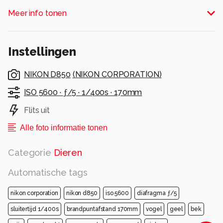
Meer info tonen
Alle rechten voorbehouden
Instellingen
NIKON D850
(
NIKON CORPORATION
)
ISO 5600 ·
ƒ/5 ·
1/400s ·
170mm
Flits uit
Alle foto informatie tonen
Categorie
Dieren
Automatische tags
nikon corporation
nikon d850
iso 5600
diafragma ƒ/5
sluitertijd 1/400s
brandpuntafstand 170mm
vogel
geel
bek