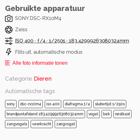
Gebruikte apparatuur
SONY DSC-RX10M4
Zeiss
ISO 400 ·
ƒ/4 ·
1/250s ·
183.42999263080324mm
Flits uit, automatische modus
Alle foto informatie tonen
Categorie
Dieren
Automatische tags
sony
dsc-rx10m4
iso 400
diafragma ƒ/4
sluitertijd 1/250s
brandpuntafstand 183.42999263080324mm
vogel
bek
nestkast
zangvogels
veerkracht
zangvogel