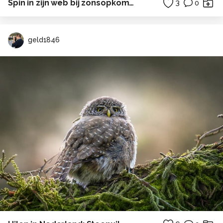
Spin in zijn web bij zonsopkomst.
3
0
geld1846