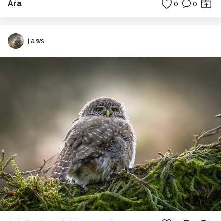
Ara
0
0
j.a.ws