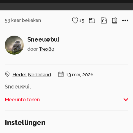
53
keer bekeken
15
Sneeuwbui
door
Trex80
Hedel
,
Nederland
13 mei, 2026
Sneeuwuil
Alle rechten voorbehouden
Meer info tonen
Instellingen