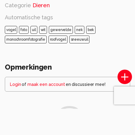
Categorie
Dieren
Automatische tags
vogel
foto
uil
wit
gewervelde
nek
bek
monochroomfotografie
roofvogel
sneeuwuil
Opmerkingen
Login
of
maak een account
en discussieer mee!