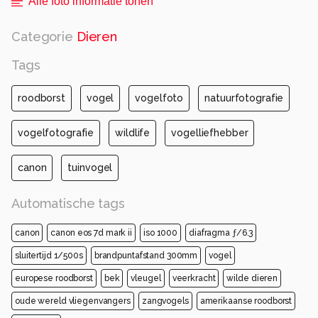
Alle foto informatie tonen
Categorie
Dieren
Tags
roodborst
vogel
vogelfoto
natuurfotografie
vogelfotografie
wildlife
vogelliefhebber
canon
tuinvogel
Automatische tags
canon
canon eos 7d mark ii
iso 1000
diafragma ƒ/6.3
sluitertijd 1/500s
brandpuntafstand 300mm
vogel
europese roodborst
bek
vleugel
veerkracht
wilde dieren
oude wereld vliegenvangers
zangvogels
amerikaanse roodborst