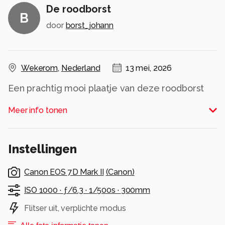
De roodborst
B
door
borst_johann
Wekerom
,
Nederland
13 mei, 2026
Een prachtig mooi plaatje van deze roodborst
die met grote regelmaat onze tuin bezoekt !!!
Meer info tonen
Alle rechten voorbehouden
Instellingen
Canon EOS 7D Mark II
(
Canon
)
ISO 1000 ·
ƒ/6.3 ·
1/500s ·
300mm
Flitser uit, verplichte modus