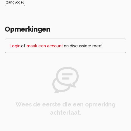
zangvogel
Opmerkingen
Login
of
maak een account
en discussieer mee!
Wees de eerste die een opmerking
achterlaat.