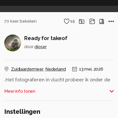
70
keer bekeken
15
Ready for takeof
door
djoser
Zuidlaardermeer
,
Nederland
13 mei, 2026
.Het fotograferen in vlucht probeer ik onder de
knie te krijgen. Een leuke uitdaging. Soms lukt
Meer info tonen
het.
Alle rechten voorbehouden
Instellingen