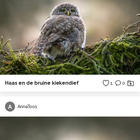
Haas en de bruine kiekendief
1
0
A
AnnaToos