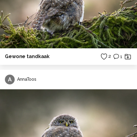
Gewone tandkaak
2
1
A
AnnaToos