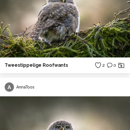
Tweestippelige Roofwants
2
0
A
AnnaToos