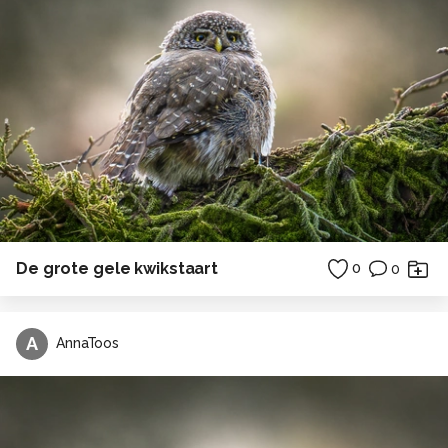
De grote gele kwikstaart
0
0
A
AnnaToos