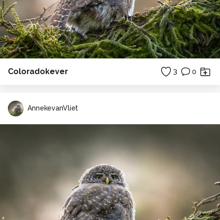
Coloradokever
3
0
AnnekevanVliet