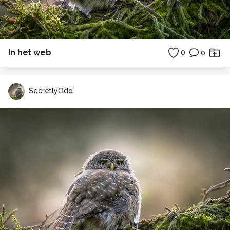
In het web
0
0
SecretlyOdd