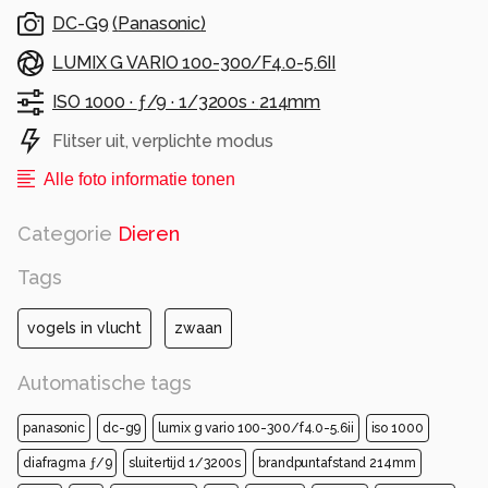
DC-G9
(
Panasonic
)
LUMIX G VARIO 100-300/F4.0-5.6II
ISO 1000 ·
ƒ/9 ·
1/3200s ·
214mm
Flitser uit, verplichte modus
Alle foto informatie tonen
Categorie
Dieren
Tags
vogels in vlucht
zwaan
Automatische tags
panasonic
dc-g9
lumix g vario 100-300/f4.0-5.6ii
iso 1000
diafragma ƒ/9
sluitertijd 1/3200s
brandpuntafstand 214mm