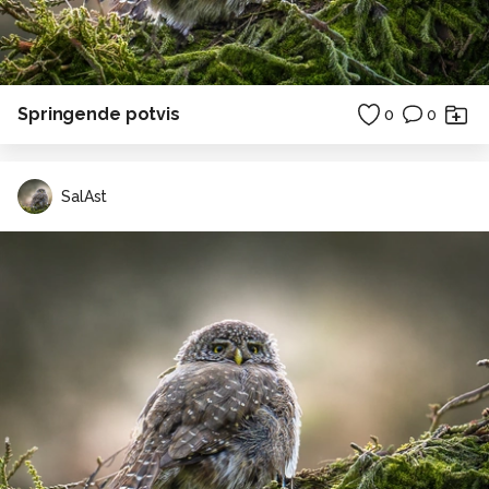
Springende potvis
0
0
SalAst