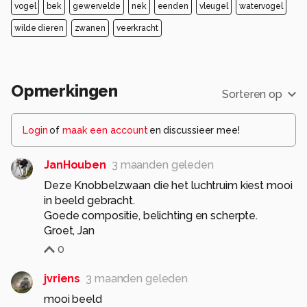
vogel
bek
gewervelde
nek
eenden
vleugel
watervogel
wilde dieren
zwanen
veerkracht
Opmerkingen
Sorteren op
Login
of
maak een account
en discussieer mee!
JanHouben
3 maanden geleden
Deze Knobbelzwaan die het luchtruim kiest mooi
in beeld gebracht.
Goede compositie, belichting en scherpte.
Groet, Jan
0
jvriens
3 maanden geleden
mooi beeld