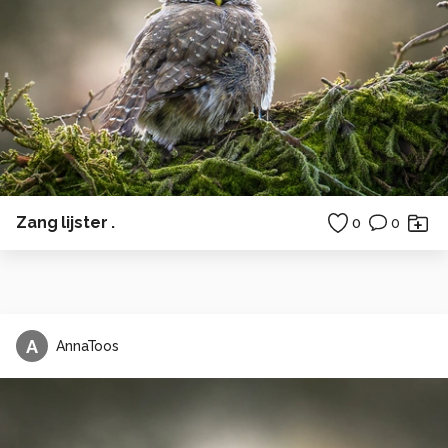
Zang lijster .
0
0
A
AnnaToos