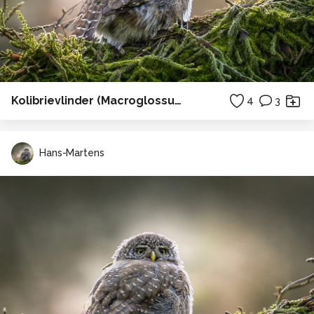
Kolibrievlinder (Macroglossum stellatarum)
4
3
Hans-Martens