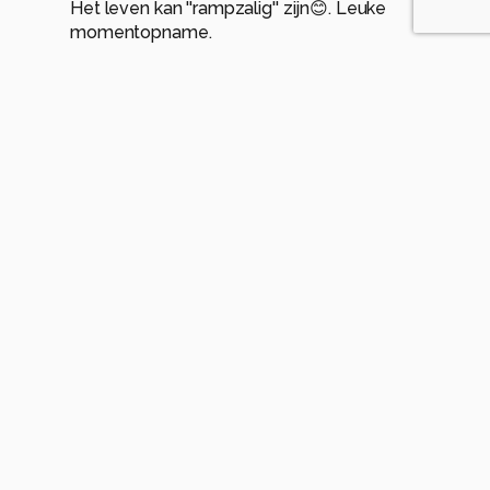
Het leven kan ''rampzalig'' zijn😊. Leuke
momentopname.
1
Edith.
3 maanden geleden
Ja moeilijk leven 😆
1
Meer opmerkingen tonen
Soortgelijke foto's
Hornet