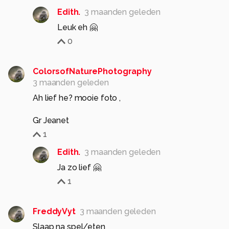
Edith.
3 maanden geleden
Leuk eh 🤗
0
ColorsofNaturePhotography
3 maanden geleden
Ah lief he? mooie foto ,
Gr Jeanet
1
Edith.
3 maanden geleden
Ja zo lief 🤗
1
FreddyVyt
3 maanden geleden
Slaap na spel/eten