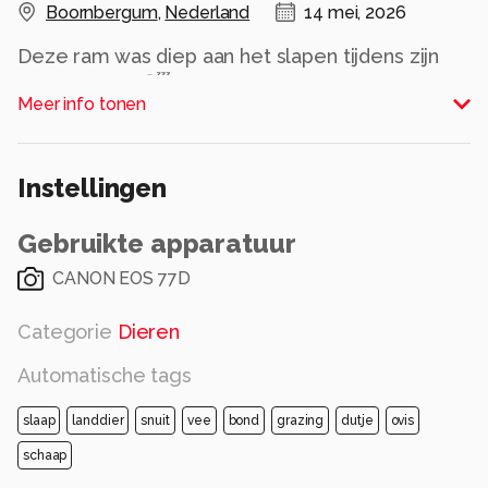
Boornbergum
,
Nederland
14 mei, 2026
Deze ram was diep aan het slapen tijdens zijn
middagdutje 😴
Meer info tonen
Alle rechten voorbehouden
Instellingen
Gebruikte apparatuur
CANON EOS 77D
Categorie
Dieren
Automatische tags
slaap
landdier
snuit
vee
bond
grazing
dutje
ovis
schaap