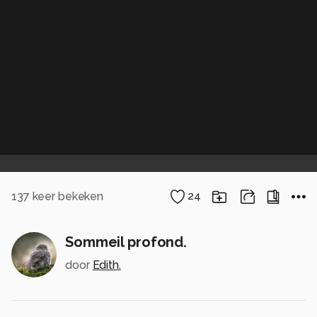
137
keer bekeken
24
Sommeil profond.
door
Edith.