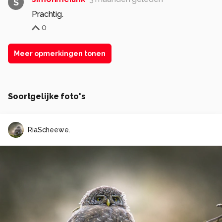
S
Prachtig.
0
Meer opmerkingen tonen
Soortgelijke foto's
RiaScheewe.