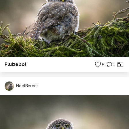
Pluizebol
5
1
NoelBerens