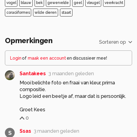
vogel
blauw
bek
gewervelde
geel
vleugel
veerkracht
coraciiformes
wilde dieren
staart
Opmerkingen
Sorteren op
Login
of
maak een account
en discussieer mee!
Santakees
3 maanden geleden
Mooi belichte foto en fraai van kleur, prima
compositie.
Logo leid een beetje af, maar dat is persoonlijk.
Groet Kees
0
Ssas
3 maanden geleden
S