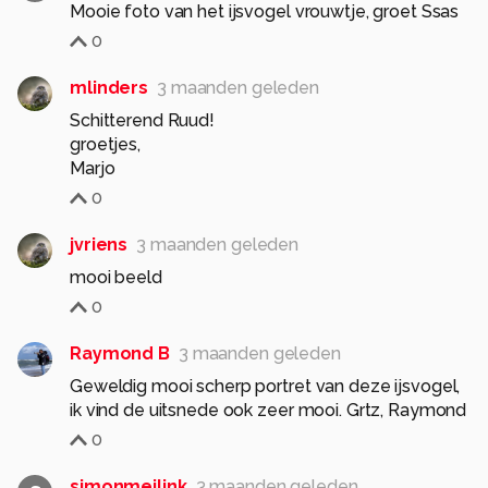
Mooie foto van het ijsvogel vrouwtje, groet Ssas
0
mlinders
3 maanden geleden
Schitterend Ruud!
groetjes,
Marjo
0
jvriens
3 maanden geleden
mooi beeld
0
Raymond B
3 maanden geleden
Geweldig mooi scherp portret van deze ijsvogel,
ik vind de uitsnede ook zeer mooi. Grtz, Raymond
0
simonmeilink
3 maanden geleden