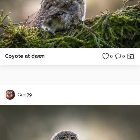
Coyote at dawn
0
0
Gert79