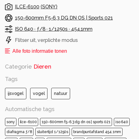
ILCE-6100
(
SONY
)
150-600mm F5-6.3 DG DN OS | Sports 021
ISO 640 ·
ƒ/8 ·
1/1250s ·
454.1mm
Flitser uit, verplichte modus
Alle foto informatie tonen
Categorie
Dieren
Tags
ijsvogel
vogel
natuur
Automatische tags
sony
ilce-6100
150-600mm f5-6.3 dg dn os | sports 021
iso 640
diafragma ƒ/8
sluitertijd 1/1250s
brandpuntafstand 454.1mm