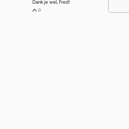
Dank je wel, Fred!
0
Karin-Harkema
3 maanden geleden
K
Dank je wel Annelies!
0
AnneliesS
3 maanden geleden
Mooie nabewerking Karin! Maakt een hele mooie
foto zo.
0
Soortgelijke foto's
de-lasser2019