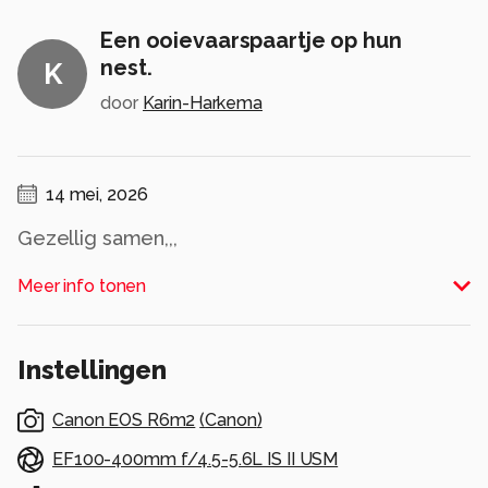
Een ooievaarspaartje op hun
nest.
K
door
Karin-Harkema
14 mei, 2026
Gezellig samen,,,
Alle rechten voorbehouden
Meer info tonen
Instellingen
Canon EOS R6m2
(
Canon
)
EF100-400mm f/4.5-5.6L IS II USM