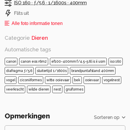
ISO 160 ·
ƒ/5.6 ·
1/1600s ·
400mm
Flits uit
Alle foto informatie tonen
Categorie
Dieren
Automatische tags
canon
canon eos r6m2
ef100-400mm f/4.5-5.6l is ii usm
iso 160
diafragma ƒ/5.6
sluitertijd 1/1600s
brandpuntafstand 400mm
vogel
ciconiiformes
witte ooievaar
bek
ooievaar
vogelnest
veerkracht
wilde dieren
nest
gruiformes
Opmerkingen
Sorteren op