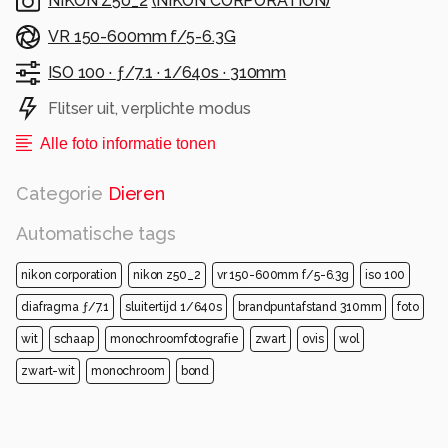
NIKON Z50_2
(
NIKON CORPORATION
)
VR 150-600mm f/5-6.3G
ISO 100 ·
ƒ/7.1 ·
1/640s ·
310mm
Flitser uit, verplichte modus
Alle foto informatie tonen
Categorie
Dieren
Automatische tags
nikon corporation
nikon z50_2
vr 150-600mm f/5-6.3g
iso 100
diafragma ƒ/7.1
sluitertijd 1/640s
brandpuntafstand 310mm
foto
wit
schaap
monochroomfotografie
zwart
ovis
wol
zwart-wit
monochroom
bond