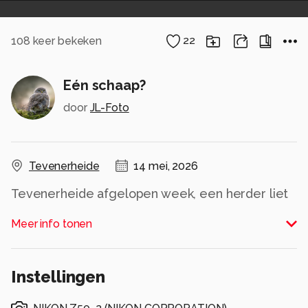
108
keer bekeken
22
Eén schaap?
door
JL-Foto
Tevenerheide
14 mei, 2026
Tevenerheide afgelopen week, een herder liet
zijn kudde grazen, hier echter één schaap met
Meer info tonen
meer gevoel voor een fotomomentje. Groet
Jos.
Alle rechten voorbehouden
Instellingen