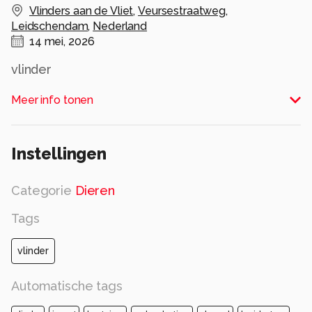
Vlinders aan de Vliet
,
Veursestraatweg
,
Leidschendam
,
Nederland
14 mei, 2026
vlinder
Alle rechten voorbehouden
Meer info tonen
Instellingen
Categorie
Dieren
Tags
vlinder
Automatische tags