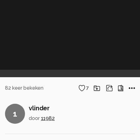
82
keer bekeken
7
vlinder
1
door
11982