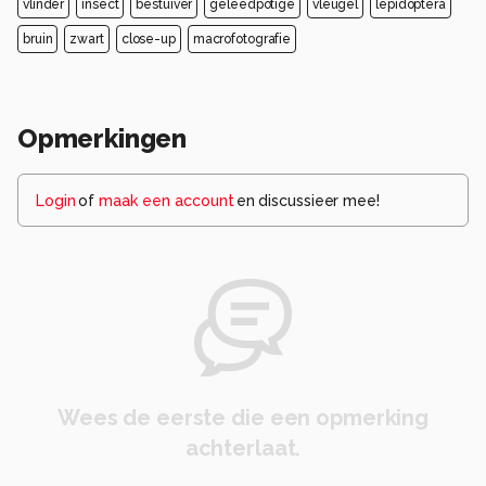
vlinder
insect
bestuiver
geleedpotige
vleugel
lepidoptera
bruin
zwart
close-up
macrofotografie
Opmerkingen
Login
of
maak een account
en discussieer mee!
Wees de eerste die een opmerking
achterlaat.