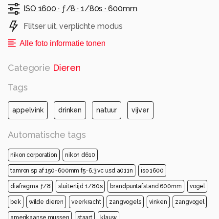
ISO 1600 ·
ƒ/8 ·
1/80s ·
600mm
Flitser uit, verplichte modus
Alle foto informatie tonen
Categorie
Dieren
Tags
appelvink
drinken
natuur
vijver
Automatische tags
nikon corporation
nikon d610
tamron sp af 150-600mm f5-6.3 vc usd a011n
iso 1600
diafragma ƒ/8
sluitertijd 1/80s
brandpuntafstand 600mm
vogel
bek
wilde dieren
veerkracht
zangvogels
vinken
zangvogel
amerikaanse mussen
staart
klauw