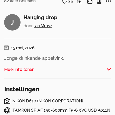
82
keer bekeken
35
Hanging drop
J
door
Jan.Mrosz
15 mei, 2026
Jonge drinkende appelvink.
Alle rechten voorbehouden
Meer info tonen
Instellingen
NIKON D610
(
NIKON CORPORATION
)
TAMRON SP AF 150-600mm F5-6.3 VC USD A011N