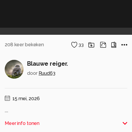
208
keer bekeken
33
Blauwe reiger.
door
Ruud63
15 mei, 2026
...
Alle rechten voorbehouden
Meer info tonen