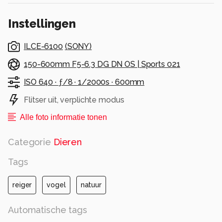
Instellingen
ILCE-6100
(
SONY
)
150-600mm F5-6.3 DG DN OS | Sports 021
ISO 640 ·
ƒ/8 ·
1/2000s ·
600mm
Flitser uit, verplichte modus
Alle foto informatie tonen
Categorie
Dieren
Tags
reiger
vogel
natuur
Automatische tags