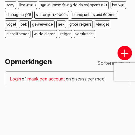
sony
ilce-6100
150-600mm f5-6.3 dg dn os | sports 021
iso 640
diafragma ƒ/8
sluitertijd 1/2000s
brandpuntafstand 600mm
vogel
bek
gewervelde
nek
grote reigers
vleugel
ciconiiformes
wilde dieren
reiger
veerkracht
Opmerkingen
Sorteren op
Login
of
maak een account
en discussieer mee!
Santakees
3 maanden geleden
Staat er mooi op, wel wat hard licht hier.
Groet Kees
0