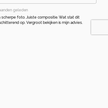
aanden geleden
n scherpe foto. Juiste compositie. Wat stat dit
chitterend op. Vergroot bekijken is mijn advies.
den geleden
htige kleuren.
eleden
mooi sfeertje rond het diertje.....in fijne kleuren
en geleden