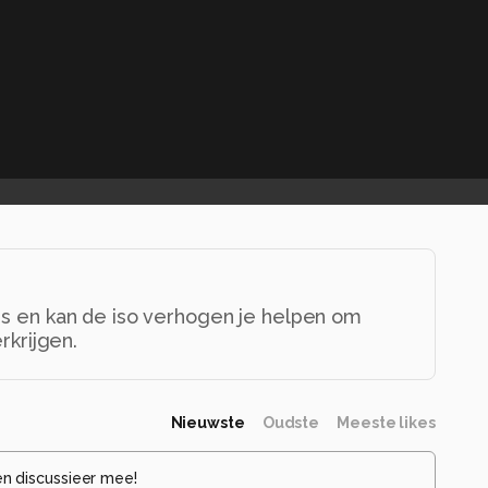
ers en kan de iso verhogen je helpen om
erkrijgen.
Nieuwste
Oudste
Meeste likes
en discussieer mee!