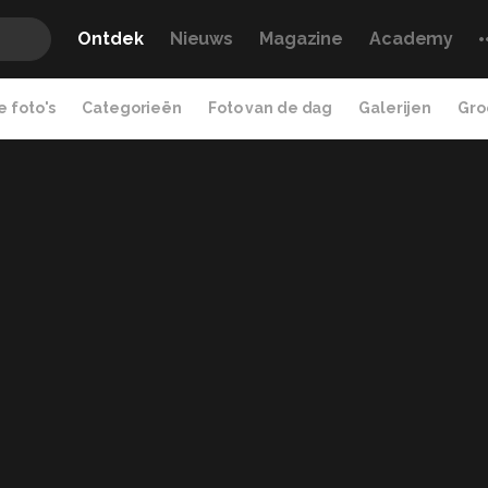
Ontdek
Nieuws
Magazine
Academy
 foto's
Categorieën
Foto van de dag
Galerijen
Gro