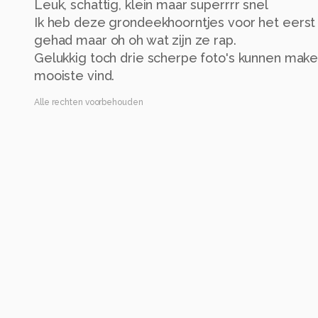
Leuk, schattig, klein maar superrrr snel
Ik heb deze grondeekhoorntjes voor het eerst
gehad maar oh oh wat zijn ze rap.
Gelukkig toch drie scherpe foto's kunnen maken
Alle rechten voorbehouden
Instellingen
Canon EOS R5
(
Canon
)
RF100-500mm F4.5-7.1 L IS USM
ISO 3200 ·
ƒ/7.1 ·
1/50s ·
363mm
Flits uit
Alle foto informatie tonen