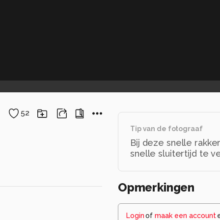
52
Tip van de fotograaf
Bij deze snelle rakk
snelle sluitertijd te v
Opmerkingen
Login
of
maak een account