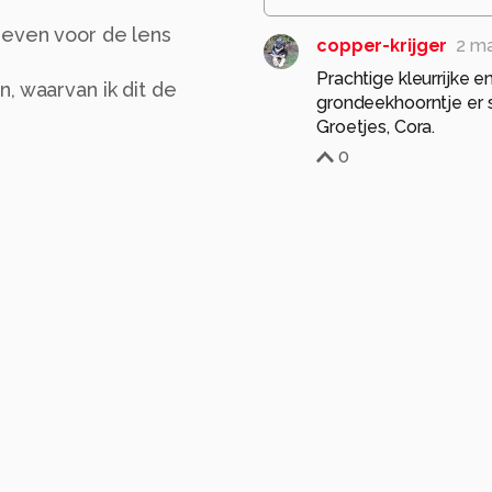
 even voor de lens
copper-krijger
2 m
Prachtige kleurrijke e
, waarvan ik dit de
grondeekhoorntje er s
Groetjes, Cora.
0
doppie1963
3 maan
D
Mooie foto Henk! Prac
0
dylano
3 maanden g
smelt wat een droppie 
toppie
hanny
0
Santakees
3 maand