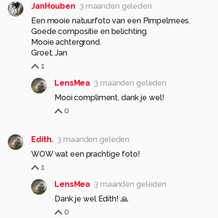
JanHouben
3 maanden geleden
Een mooie natuurfoto van een Pimpelmees.
Goede compositie en belichting.
Mooie achtergrond.
Groet, Jan
1
LensMea
3 maanden geleden
Mooi compliment, dank je wel!
0
Edith.
3 maanden geleden
WOW wat een prachtige foto!
1
LensMea
3 maanden geleden
Dank je wel Edith! 🙏
0