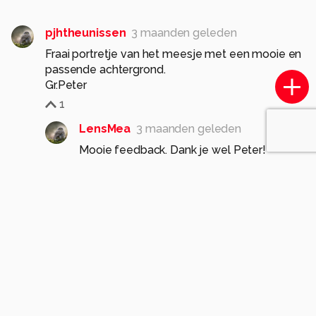
pjhtheunissen
3 maanden geleden
Fraai portretje van het meesje met een mooie en
passende achtergrond.
Gr.Peter
1
LensMea
3 maanden geleden
Mooie feedback. Dank je wel Peter!
0
jvriens
3 maanden geleden
mooi beeld
1
LensMea
3 maanden geleden
Dank je wel!
0