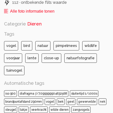
112 · ontbekende flits waarde
Alle foto informatie tonen
Categorie
Dieren
Tags
vogel
bird
natuur
pimpelmees
wildlife
voorjaar
lente
close-up
natuurfotografie
tuinvogel
Automatische tags
iso 900
diafragma ƒ/7.099999904632568
sluitertijd 1/1000s
brandpuntafstand 290mm
vogel
bek
geel
gewervelde
nek
vleugel
takje
veerkracht
wilde dieren
zangvogels