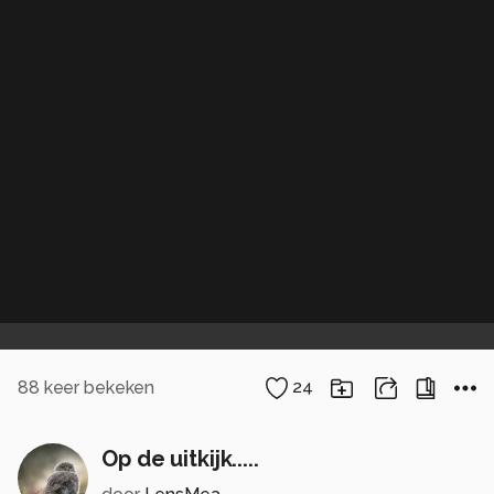
88
keer bekeken
24
Op de uitkijk.....