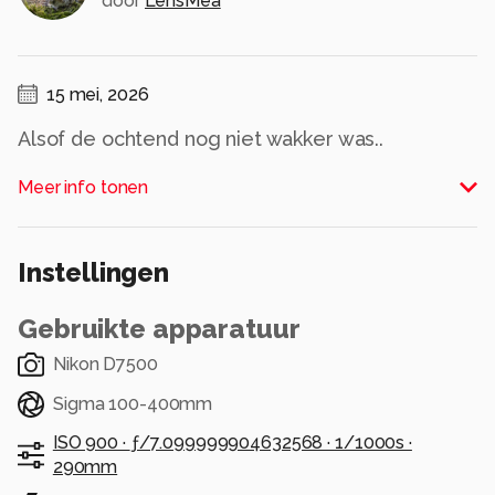
door
LensMea
15 mei, 2026
Alsof de ochtend nog niet wakker was..
Alle rechten voorbehouden
Meer info tonen
Instellingen
Gebruikte apparatuur
Nikon D7500
Sigma 100-400mm
ISO 900 ·
ƒ/7.099999904632568 ·
1/1000s ·
290mm