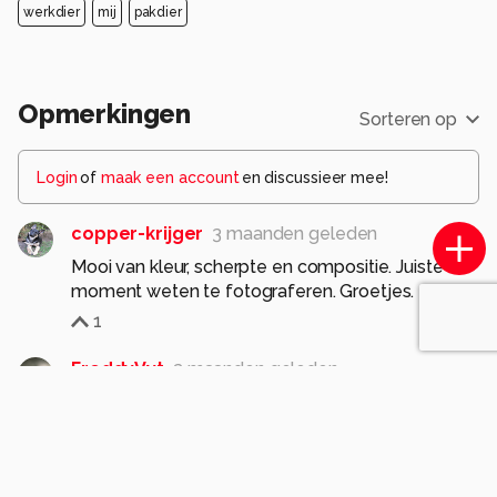
werkdier
mij
pakdier
Opmerkingen
Sorteren op
Login
of
maak een account
en discussieer mee!
copper-krijger
3 maanden geleden
Mooi van kleur, scherpte en compositie. Juiste
moment weten te fotograferen. Groetjes.
1
FreddyVyt
3 maanden geleden
Mooie korte DoF, scherp en goed belicht, goed
gekozen uitsnede.
Gr Freddy
1