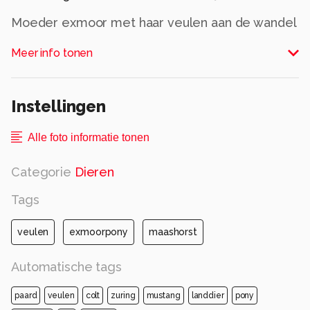
Moeder exmoor met haar veulen aan de wandel
Alle rechten voorbehouden
Meer info tonen
Instellingen
Alle foto informatie tonen
Categorie
Dieren
Tags
veulen
exmoorpony
maashorst
Automatische tags
paard
veulen
colt
zuring
mustang
landdier
pony