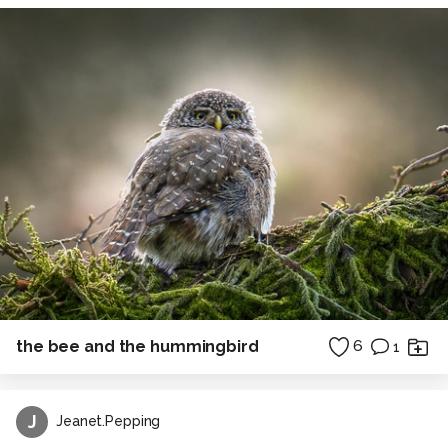
the bee and the hummingbird
6
1
J
Jeanet.Pepping