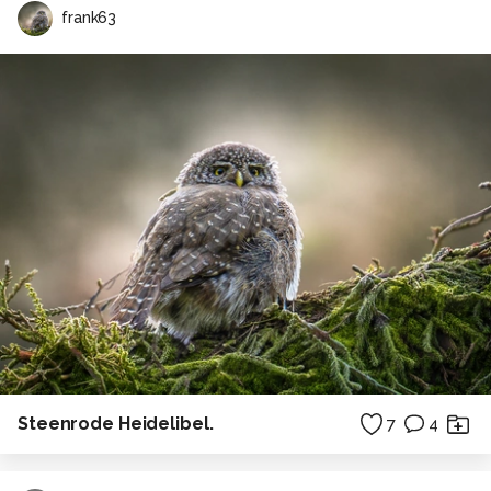
frank63
Steenrode Heidelibel.
7
4