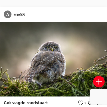
A
anja961
Gekraagde roodstaart
3
0