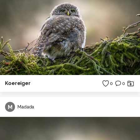
Koereiger
0
0
M
Madada