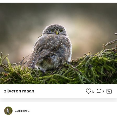
zilveren maan
5
3
corinnec