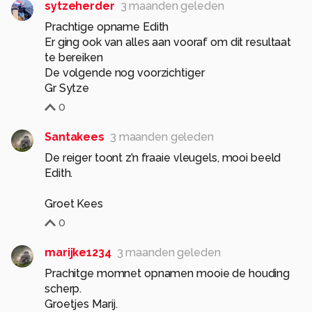
sytzeherder
3 maanden geleden
Prachtige opname Edith
Er ging ook van alles aan vooraf om dit resultaat
te bereiken
De volgende nog voorzichtiger
Gr Sytze
0
Santakees
3 maanden geleden
De reiger toont z’n fraaie vleugels, mooi beeld
Edith.
Groet Kees
0
marijke1234
3 maanden geleden
Prachitge momnet opnamen mooie de houding
scherp.
Groetjes Marij.