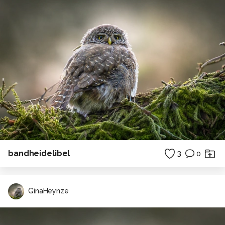
bandheidelibel
3
0
GinaHeynze