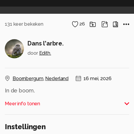
131
keer bekeken
26
Dans l'arbre.
door
Edith.
Boornbergum
,
Nederland
16 mei, 2026
In de boom.
Meer info tonen
Gistermiddag, zag ik een reiger vliegen, voor en
boven ons huis,
Instellingen
dus ging ik gauw mijn fototoestel pakken.