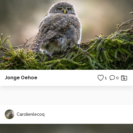
Jonge Oehoe
1
0
Carolienlecoq