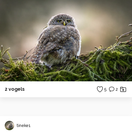
2 vogels
5
2
tineke1