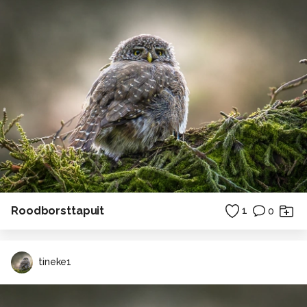
Roodborsttapuit
1
0
tineke1