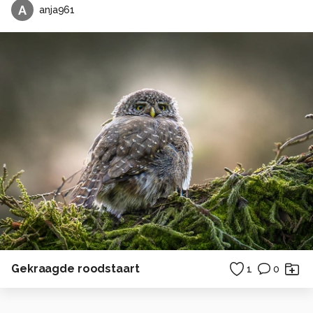
A
anja961
Gekraagde roodstaart
1
0